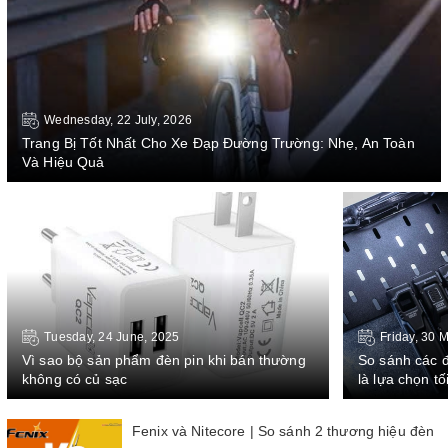
Wednesday, 22 July, 2026
Trang Bị Tốt Nhất Cho Xe Đạp Đường Trường: Nhẹ, An Toàn
Và Hiệu Quả
Tuesday, 24 June, 2025
Friday, 30 
Vì sao bộ sản phẩm đèn pin khi bán thường
So sánh các 
không có củ sạc
là lựa chọn t
Fenix và Nitecore | So sánh 2 thương hiệu đèn