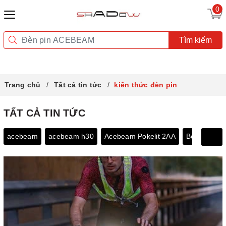
0
Tìm kiếm
Trang chủ
Tất cả tin tức
kiến thức đèn pin
TẤT CẢ TIN TỨC
acebeam
acebeam h30
Acebeam Pokelit 2AA
Bóng đèn