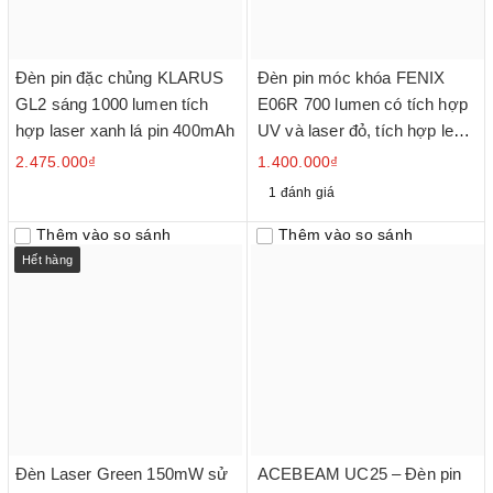
Đèn pin đặc chủng KLARUS
Đèn pin móc khóa FENIX
GL2 sáng 1000 lumen tích
E06R 700 lumen có tích hợp
hợp laser xanh lá pin 400mAh
UV và laser đỏ, tích hợp led
RGB đuôi nam châm
2.475.000₫
1.400.000₫
1 đánh giá
Thêm vào so sánh
Thêm vào so sánh
Hết hàng
Đèn Laser Green 150mW sử
ACEBEAM UC25 – Đèn pin