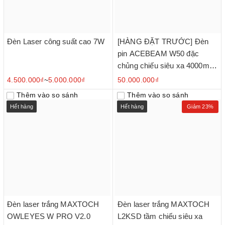
Đèn Laser công suất cao 7W
[HÀNG ĐẶT TRƯỚC] Đèn
pin ACEBEAM W50 đặc
chủng chiếu siêu xa 4000m
chức năng zoom tự động
4.500.000₫
~
5.000.000₫
50.000.000₫
Thêm vào so sánh
Thêm vào so sánh
Hết hàng
Hết hàng
Giảm 23%
Đèn laser trắng MAXTOCH
Đèn laser trắng MAXTOCH
OWLEYES W PRO V2.0
L2KSD tầm chiếu siêu xa