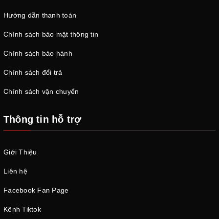
Đèn pin laser mini 3W.
Hướng dẫn thanh toán
Sản phẩm có kích thước 110mm x 14mm, sử dụng 2 pin 16340
Chính sách bảo mật thông tin
với điện áp 3.7V. Thấu kính Acrylic hạn chế trầy xước và có thể
điều chỉnh tiêu cự. Sản phẩm có tầm chiếu xa hơn 10km phụ
Chính sách bảo hành
thuộc vào điều kiện thời tiết và thích hợp khi sử dụng cho các
hoạt động hàng ngày lẫn các công tác xây dựng, công trường,...
Chính sách đổi trả
Đèn laser mini 2W
Chính sách vận chuyển
Thông tin hỗ trợ
Giới Thiệu
Liên hệ
Facebook Fan Page
Kênh Tiktok