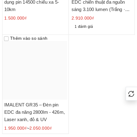
dụng pin 14500 chiếu xa 5-
EDC chiến thuật đa nguồn
10km
sáng 3.100 lumen (Trắng ·
Laser · UV · High CRI)
1.500.000₫
2.910.000₫
1 đánh giá
Thêm vào so sánh
IMALENT GR35 – Đèn pin
EDC đa năng 2800lm - 426m,
Laser xanh, đỏ & UV
1.950.000₫
~
2.050.000₫