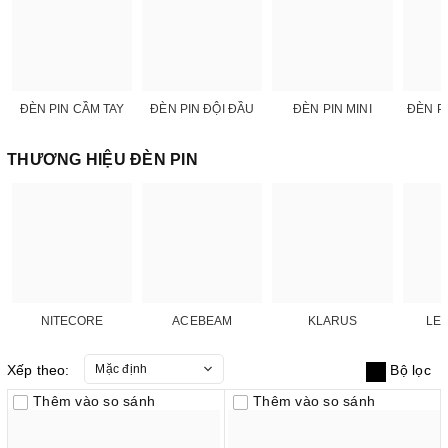
ĐÈN PIN CẦM TAY
ĐÈN PIN ĐỘI ĐẦU
ĐÈN PIN MINI
ĐÈN P
THƯƠNG HIỆU ĐÈN PIN
NITECORE
ACEBEAM
KLARUS
LE
Xếp theo:
Mặc định
Bộ lọc
Thêm vào so sánh
Thêm vào so sánh