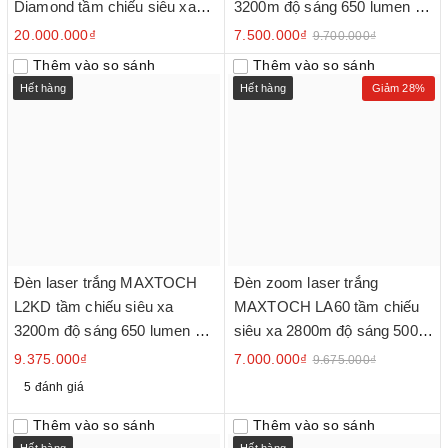
Diamond tầm chiếu siêu xa
3200m độ sáng 650 lumen sử
4500m độ sáng 1200 lumen
dụng 1 pin Li-ion 21700 5000
20.000.000₫
7.500.000₫
9.700.000₫
pack pin liền thân kèm theo
mAh kèm theo
Thêm vào so sánh
Thêm vào so sánh
Hết hàng
Hết hàng
Giảm 28%
Đèn laser trắng MAXTOCH
Đèn zoom laser trắng
L2KD tầm chiếu siêu xa
MAXTOCH LA60 tầm chiếu
3200m độ sáng 650 lumen sử
siêu xa 2800m độ sáng 500
dụng 2 pin Li-ion 21700 5000
lumen sử dụng 2 pin Li-ion
9.375.000₫
7.000.000₫
9.675.000₫
mAh kèm theo
21700 5000 mAh kèm theo
5 đánh giá
Thêm vào so sánh
Thêm vào so sánh