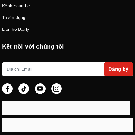
Kênh Youtube
Tuyển dụng
Liên hệ Đại lý
Kết nối với chúng tôi
Đèn laser mini 2W.
Đăng ký
Đèn pin laser mini
2W có kích thước nhỏ gọn dài 110mm và
đường kính 14mm. Sản phẩm có tầm chiếu xa trên 5km - 10km
tùy thuộc điều kiện thời tiết. Thấu kính Acrylic có thể linh hoạt
thay đổi tiêu cự. Đèn pin sử dụng 1 pin 18650 với điện áp 3.7V.
Bạn có thể sử dụng đèn cho nhiều hoạt động hàng ngày lẫn
chuyên dụng.
Đèn pin laser mini 150MW