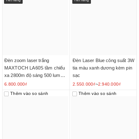
Hết hàng
Hết hàng
Đèn zoom laser trắng
Đèn Laser Blue công suất 3W
MAXTOCH LA60S tầm chiếu
tia màu xanh dương kèm pin
xa 2800m độ sáng 500 lumen
sạc
sử dụng 1 pin Li-ion 21700
6.800.000₫
2.550.000₫
~
2.940.000₫
5000 mAh kèm theo
Thêm vào so sánh
Thêm vào so sánh