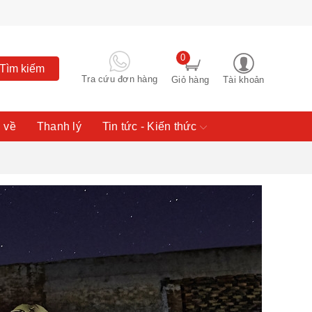
0
Tìm kiếm
Tra cứu đơn hàng
Giỏ hàng
Tài khoản
 về
Thanh lý
Tin tức - Kiến thức