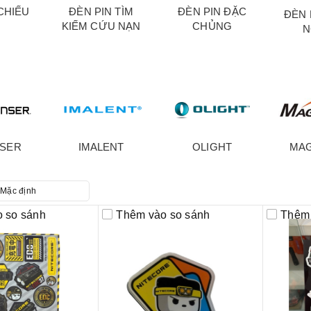
CHIẾU
ĐÈN PIN TÌM
ĐÈN PIN ĐẶC
ĐÈN 
KIẾM CỨU NẠN
CHỦNG
N
NSER
IMALENT
OLIGHT
MAG
Mặc định
 so sánh
Thêm vào so sánh
Thêm 