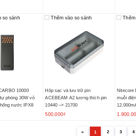
 so sánh
Thêm vào so sánh
Thêm 
CARBO 10000
Hộp sạc và lưu trữ pin
Nitecore 
dự phòng 30W vỏ
ACEBEAM A2 tương thích pin
muỗi điện
chống nước IPX8
10440 –> 21700
12.000m
500.000₫
1.900.0
2
3
4
«
1