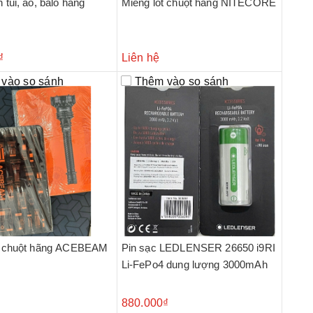
 túi, áo, balo hãng
Miếng lót chuột hãng NITECORE
₫
Liên hệ
vào so sánh
Thêm vào so sánh
t chuột hãng ACEBEAM
Pin sạc LEDLENSER 26650 i9RI
Li-FePo4 dung lượng 3000mAh
880.000₫