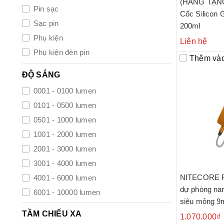
(HÀNG TẶN
Pin sạc
Cốc Silicon 
Sạc pin
200ml
Phụ kiện
Liên hệ
Phụ kiện đèn pin
Thêm vào
ĐỘ SÁNG
0001 - 0100 lumen
0101 - 0500 lumen
0501 - 1000 lumen
1001 - 2000 lumen
2001 - 3000 lumen
3001 - 4000 lumen
NITECORE P
4001 - 6000 lumen
dự phòng n
6001 - 10000 lumen
siêu mỏng 9
trên 10000 lumen
hợp, sạc nh
TẦM CHIẾU XA
1.070.000₫