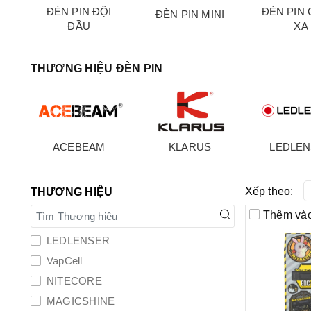
ĐÈN PIN ĐỘI
ĐÈN PIN 
ĐÈN PIN MINI
M
ĐẦU
XA
THƯƠNG HIỆU ĐÈN PIN
ACEBEAM
KLARUS
LEDLE
Xếp theo:
THƯƠNG HIỆU
Thêm vào
LEDLENSER
VapCell
NITECORE
MAGICSHINE