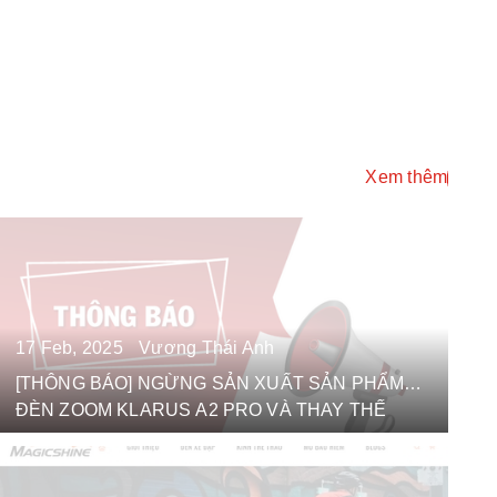
Xem thêm
17
Feb, 2025
Vương Thái Anh
[THÔNG BÁO] NGỪNG SẢN XUẤT SẢN PHẨM
ĐÈN ZOOM KLARUS A2 PRO VÀ THAY THẾ
BẰNG MẪU MỚI KLARUS A3.