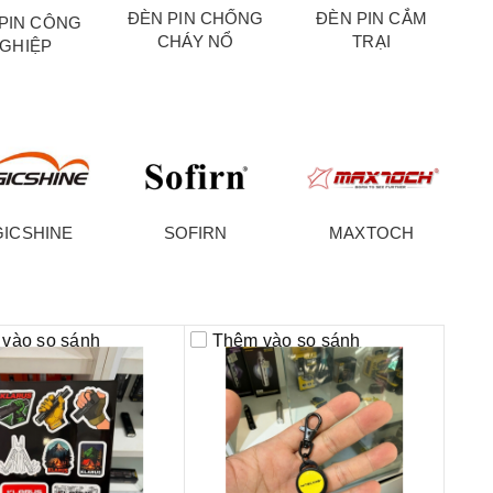
ĐÈN PIN CHỐNG
ĐÈN PIN CẮM
PIN CÔNG
CHÁY NỔ
TRẠI
GHIỆP
ICSHINE
SOFIRN
MAXTOCH
vào so sánh
Thêm vào so sánh