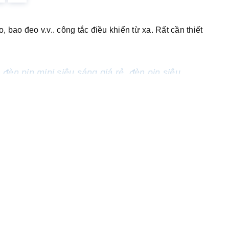
 bao đeo v.v.. công tắc điều khiển từ xa. Rất cần thiết
,
đèn pin mini siêu sáng giá rẻ
,
đèn pin siêu
ang có mặt tại Shadow Việt Nam.