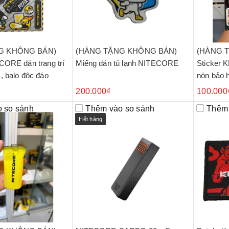
G KHÔNG BÁN)
(HÀNG TẶNG KHÔNG BÁN)
(HÀNG 
CORE dán trang trí
Miếng dán tủ lạnh NITECORE
Sticker 
, balo độc đáo
nón bảo 
200.000₫
100.000
 so sánh
Thêm vào so sánh
Thêm 
Hết hàng