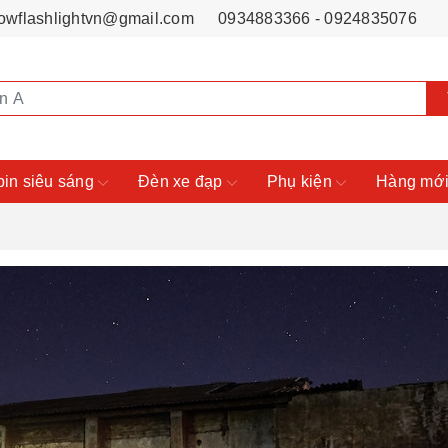
owflashlightvn@gmail.com
0934883366 - 0924835076
pin siêu sáng
Đèn xe đạp
Phụ kiện
Hàng mới