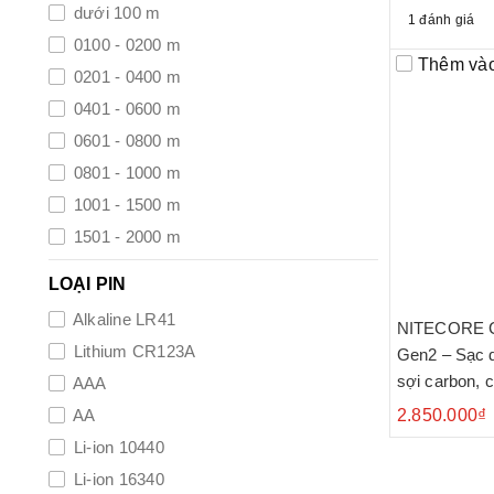
dưới 100 m
1 đánh giá
0100 - 0200 m
Thêm vào
0201 - 0400 m
0401 - 0600 m
0601 - 0800 m
0801 - 1000 m
1001 - 1500 m
1501 - 2000 m
trên 2000 m
LOẠI PIN
Alkaline LR41
NITECORE 
Lithium CR123A
Gen2 – Sạc 
sợi carbon, 
AAA
AA
2.850.000₫
Li-ion 10440
Li-ion 16340