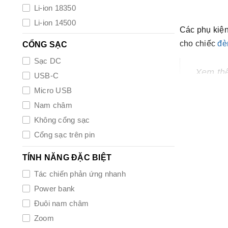
Li-ion 18350
Li-ion 14500
Các phụ kiện 
Li-ion 18650
cho chiếc
đè
CỔNG SẠC
Li-ion 21700
Sạc DC
Li-ion 26650
Xem th
USB-C
Li-ion 32650
sáng cầ
Micro USB
Pack pin liền thân
Nam châm
Không cổng sạc
Cổng sạc trên pin
TÍNH NĂNG ĐẶC BIỆT
Tác chiến phản ứng nhanh
Power bank
Đuôi nam châm
Zoom