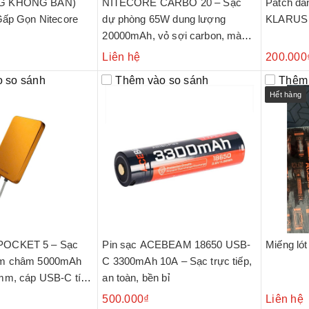
G KHÔNG BÁN)
NITECORE CARBO 20 – Sạc
Patch dán
Gấp Gọn Nitecore
dự phòng 65W dung lượng
KLARUS
20000mAh, vỏ sợi carbon, màn
hình OLED, chống nước IPX8
Liên hệ
200.000
 so sánh
Thêm vào so sánh
Thêm 
Hết hàng
OCKET 5 – Sạc
Pin sạc ACEBEAM 18650 USB-
Miếng ló
am châm 5000mAh
C 3300mAh 10A – Sạc trực tiếp,
mm, cáp USB-C tích
an toàn, bền bỉ
anh 22.5W
500.000₫
Liên hệ