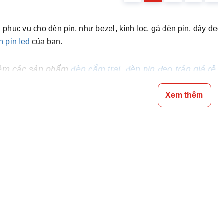
phục vụ cho đèn pin, như bezel, kính lọc, gá đèn pin, dây đeo,
n pin led
của bạn.
êm các sản phẩm
đèn cắm trại
,
đèn pin đeo trán giá rẻ
m tay chiếu xa 1000m
,
đèn pin siêu sáng cho xe đạp
đ
Xem thêm