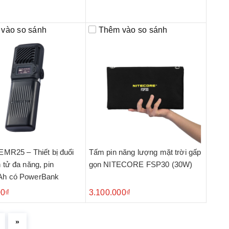
vào so sánh
Thêm vào so sánh
EMR25 – Thiết bị đuổi
Tấm pin năng lượng mặt trời gấp
 tử đa năng, pin
gọn NITECORE FSP30 (30W)
Ah có PowerBank
00₫
3.100.000₫
»