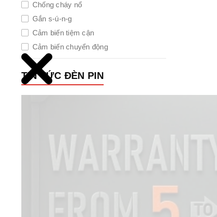
Chống cháy nổ
Gắn s-ú-n-g
Cảm biến tiệm cận
Cảm biến chuyển động
Tia cực tím UV
TIN TỨC ĐÈN PIN