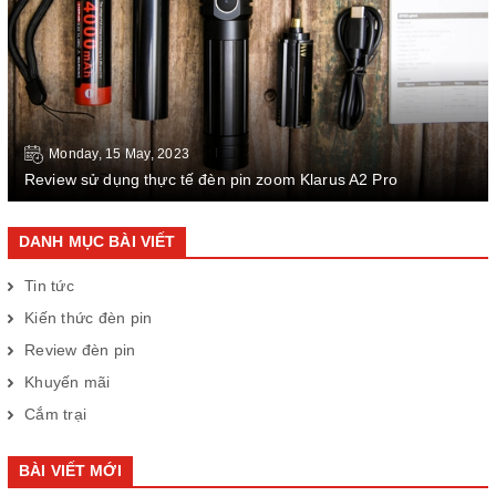
Monday, 15 May, 2023
Review sử dụng thực tế đèn pin zoom Klarus A2 Pro
DANH MỤC BÀI VIẾT
Tin tức
Kiến thức đèn pin
Review đèn pin
Khuyến mãi
Cắm trại
BÀI VIẾT MỚI