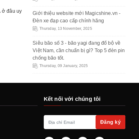
A ở đâu uy
Giới thiệu website mới Magicshine.vn -
Đèn xe đạp cao cấp chính hãng
Thursday, 13 November, 2025
Siêu bão số 3 - bão yagi đang đổ bộ về
Việt Nam, cần chuẩn bị gì? Top 5 đèn pin
chống bão tốt.
Thursday, 09 January, 2025
Kết nối với chúng tôi
Đăng ký