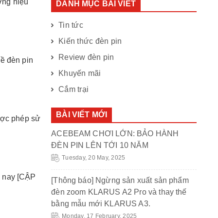
ơng hiệu
DANH MỤC BÀI VIẾT
Tin tức
Kiến thức đèn pin
Review đèn pin
ề đèn pin
Khuyến mãi
Cắm trại
BÀI VIẾT MỚI
ược phép sử
ACEBEAM CHƠI LỚN: BẢO HÀNH
ĐÈN PIN LÊN TỚI 10 NĂM
Tuesday, 20 May, 2025
ện nay [CẬP
[Thông báo] Ngừng sản xuất sản phẩm
đèn zoom KLARUS A2 Pro và thay thế
bằng mẫu mới KLARUS A3.
Monday, 17 February, 2025