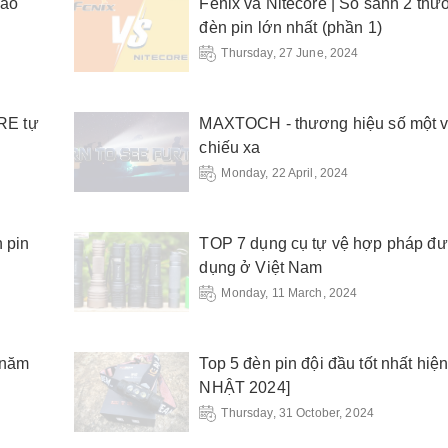
Cao
Fenix và Nitecore | So sánh 2 thư
đèn pin lớn nhất (phần 1)
Thursday, 27 June, 2024
RE tự
MAXTOCH - thương hiệu số một v
chiếu xa
Monday, 22 April, 2024
 pin
TOP 7 dụng cụ tự vệ hợp pháp đ
dụng ở Việt Nam
Monday, 11 March, 2024
g năm
Top 5 đèn pin đội đầu tốt nhất hi
NHẬT 2024]
Thursday, 31 October, 2024