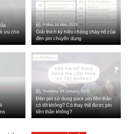
Friday, 16 May, 2025
của
ối ưu cho
Giải thích ký hiệu chống cháy nổ của
đèn pin chuyên dụng
Thursday, 09 January, 2025
Đèn pin sử dụng pack pin liền thân
i
có tốt không? Có thay thế được pin
ens
liền thân không?