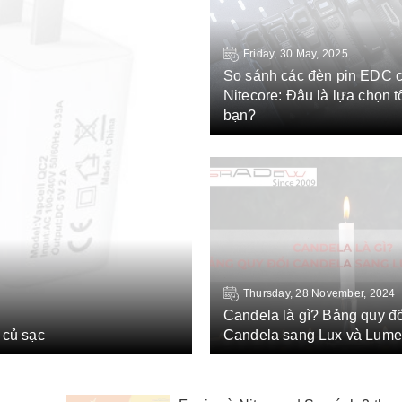
Friday, 30 May, 2025
So sánh các đèn pin EDC 
Nitecore: Đâu là lựa chọn t
bạn?
Thursday, 28 November, 2024
Candela là gì? Bảng quy đổ
 củ sạc
Candela sang Lux và Lum