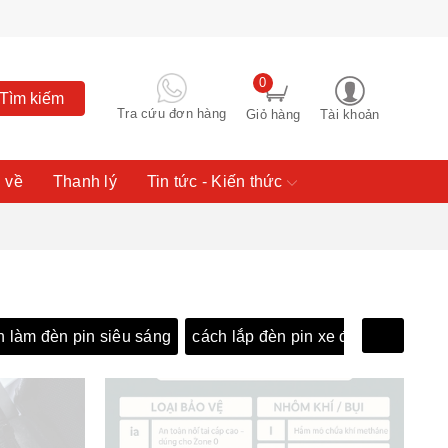
0
Tìm kiếm
Tra cứu đơn hàng
Giỏ hàng
Tài khoản
 về
Thanh lý
Tin tức - Kiến thức
h làm đèn pin siêu sáng
cách lắp đèn pin xe đạp
cách lắ