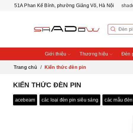
51A Phan Kế Bính, phường Giảng Võ, Hà Nội
shad
Giới thiệu
Thương hiệu
Đèn 
Trang chủ
Kiến thức đèn pin
KIẾN THỨC ĐÈN PIN
acebeam
các loại đèn pin siêu sáng
các mẫu đèn 