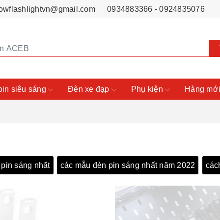
owflashlightvn@gmail.com
0934883366 - 0924835076
pin siêu sáng
Đèn xe đạp
Phụ kiện
Hàng mới
pin sáng nhất
các mẫu đèn pin sáng nhất năm 2022
các