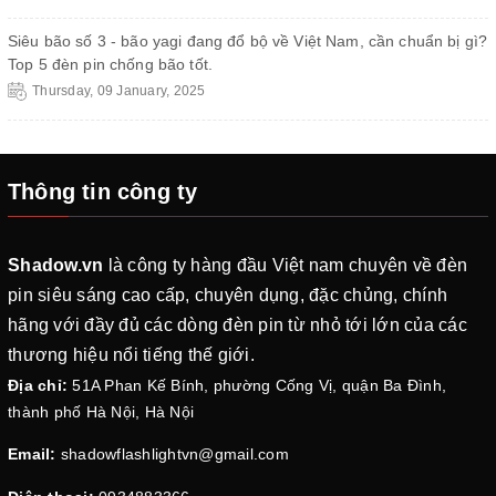
Siêu bão số 3 - bão yagi đang đổ bộ về Việt Nam, cần chuẩn bị gì?
Top 5 đèn pin chống bão tốt.
Thursday, 09 January, 2025
Thông tin công ty
Shadow.vn
là công ty hàng đầu Việt nam chuyên về đèn
pin siêu sáng cao cấp, chuyên dụng, đặc chủng, chính
hãng với đầy đủ các dòng đèn pin từ nhỏ tới lớn của các
thương hiệu nổi tiếng thế giới.
Địa chỉ:
51A Phan Kế Bính, phường Cống Vị, quận Ba Đình,
thành phố Hà Nội, Hà Nội
Email:
shadowflashlightvn@gmail.com