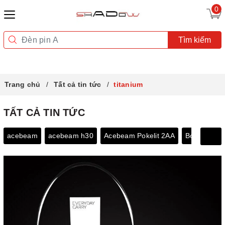
0
Tìm kiếm
Trang chủ
Tất cả tin tức
titanium
TẤT CẢ TIN TỨC
acebeam
acebeam h30
Acebeam Pokelit 2AA
Bóng đèn