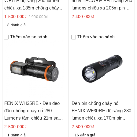
WF11E độ sáng 200 lumen
nổ NITECORE EH1 sáng 260
chiếu xa 185m chống cháy
lumens chiếu xa 205m pin
nổ, đuôi nam châm , dùng 3
dung lượng 6800mAh
1.500.000₫
2.400.000₫
2.000.000₫
pin kiềm AA
8 đánh giá
Thêm vào so sánh
Thêm vào so sánh
FENIX WH35RE - Đèn đeo
Đèn pin chống cháy nổ
đầu chống cháy nổ 280
FENIX WF30RE độ sáng 280
Lumens tầm chiếu 21m sạc
lumen chiếu xa 170m pin
USB C
2600mAh
2.500.000₫
2.500.000₫
1 đánh giá
16 đánh giá