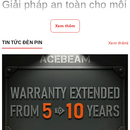
Giải pháp an toàn cho môi
trường làm việc nguy
Xem thêm
hiểm
TIN TỨC ĐÈN PIN
Xem thêm
1. Đèn pin chống cháy nổ là gì?
Đèn pin chống cháy nổ
là thiết bị chiếu sáng chuyên dụng,
được thiết kế đặc biệt để đảm bảo an toàn khi sử dụng trong các
môi trường có nguy cơ cháy nổ cao như: khai thác mỏ, hóa chất,
dầu khí, nhà máy sản xuất… Nhờ sử dụng vật liệu chịu nhiệt,
chống va đập và công nghệ cách điện, đèn pin này giúp loại bỏ
nguy cơ tạo tia lửa điện – nguyên nhân gây cháy nổ thường gặp.
1.1 Cấu tạo và đặc điểm nổi bật
Vật liệu chế tạo:
Hợp kim nhôm hoặc thép không gỉ, phủ
sơn tĩnh điện cách nhiệt.