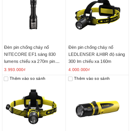
Đèn pin chống cháy nổ
Đèn pin chống cháy nổ
NITECORE EF1 sáng 830
LEDLENSER iLH8R độ sáng
lumens chiếu xa 270m pin
300 lm chiếu xa 160m
sạc 18650 3400mAh
3.993.000₫
4.000.000₫
Thêm vào so sánh
Thêm vào so sánh