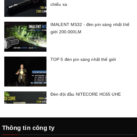
Zone
Môi trường
Mô tả
chiếu xa
Khí hoặc hơi dễ
IMALENT MS32 - đèn pin sáng nhất thế
cháy hiện diện
giới 200.000LM
Zone 0
Rất nguy hiểm
liên tục hoặc
trong thời gian
dài
TOP 5 đèn pin sáng nhất thế giới
Khí hoặc hơi dễ
cháy xuất hiện
Zone 1
Nguy hiểm
thường xuyên
trong điều kiện
bình thường
Đèn đội đầu NITECORE HC65 UHE
Khí hoặc hơi dễ
cháy
chỉ xuất
Zone 2
Ít nguy hiểm
hiện tạm thời
Thông tin công ty
ACEBEAM X75 - Đèn pin siêu sáng
hoặc bất
80000 lumen