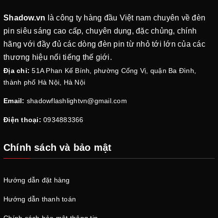
thường
Shadow.vn
là công ty hàng đầu Việt nam chuyên về đèn
2.2. Phân loại Zone theo
bụi dễ cháy
pin siêu sáng cao cấp, chuyên dụng, đặc chủng, chính
(Dust Hazardous Area)
hãng với đầy đủ các dòng đèn pin từ nhỏ tới lớn của các
thương hiệu nổi tiếng thế giới.
Zone
Môi trường
Mô tả
Địa chỉ:
51A Phan Kế Bính, phường Cống Vị, quận Ba Đình,
thành phố Hà Nội, Hà Nội
Bụi dễ cháy hiện
Email:
shadowflashlightvn@gmail.com
diện
liên tục
Zone 20
Rất nguy hiểm
hoặc trong thời
Điện thoại:
0934883366
gian dài
Chính sách và bảo mật
Bụi dễ cháy hiện
diện
thường
xuyên hoặc
Hướng dẫn đặt hàng
Zone 21
Nguy hiểm
định kỳ trong
Hướng dẫn thanh toán
điều kiện bình
thường