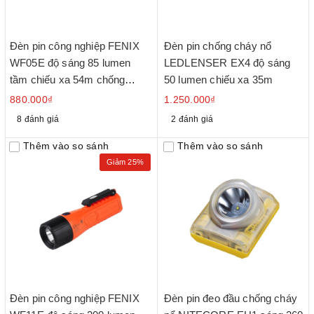
Đèn pin công nghiệp FENIX
Đèn pin chống cháy nổ
WF05E độ sáng 85 lumen
LEDLENSER EX4 độ sáng
tầm chiếu xa 54m chống
50 lumen chiếu xa 35m
cháy nổ sử dụng 2 pin kiềm
880.000₫
1.250.000₫
AAA
8 đánh giá
2 đánh giá
Thêm vào so sánh
Thêm vào so sánh
Giảm 25%
Đèn pin công nghiệp FENIX
Đèn pin đeo đầu chống cháy