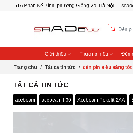
51A Phan Kế Bính, phường Giảng Võ, Hà Nội
shad
Giới thiệu
Thương hiệu
Đèn 
Trang chủ
Tất cả tin tức
đèn pin siêu sáng tốt
TẤT CẢ TIN TỨC
acebeam
acebeam h30
Acebeam Pokelit 2AA