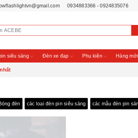
owflashlightvn@gmail.com
0934883366 - 0924835076
pin siêu sáng
Đèn xe đạp
Phụ kiện
Hàng mới
 nhất
Bóng đèn
các loại đèn pin siêu sáng
các mẫu đèn pin sá