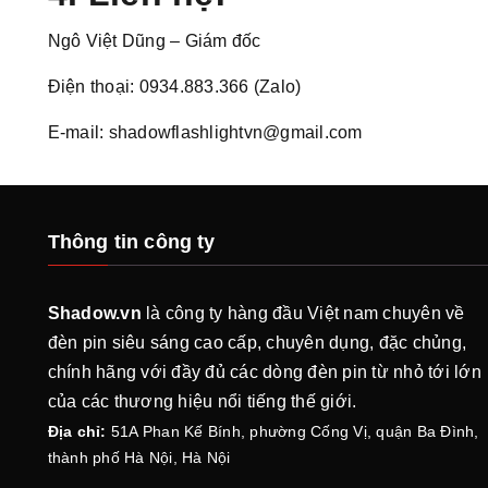
Ngô Việt Dũng – Giám đốc
Điện thoại: 0934.883.366 (Zalo)
E-mail: shadowflashlightvn@gmail.com
Thông tin công ty
Shadow.vn
là công ty hàng đầu Việt nam chuyên về
đèn pin siêu sáng cao cấp, chuyên dụng, đặc chủng,
chính hãng với đầy đủ các dòng đèn pin từ nhỏ tới lớn
của các thương hiệu nổi tiếng thế giới.
Địa chỉ:
51A Phan Kế Bính, phường Cống Vị, quận Ba Đình,
thành phố Hà Nội, Hà Nội