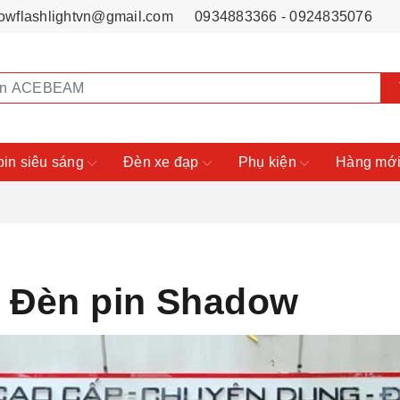
owflashlightvn@gmail.com
0934883366 - 0924835076
pin siêu sáng
Đèn xe đạp
Phụ kiện
Hàng mới
ại Đèn pin Shadow