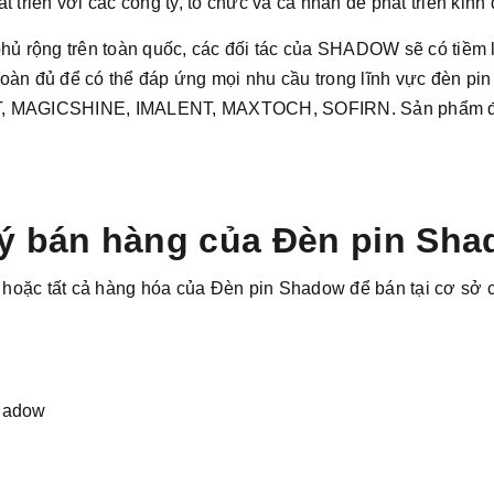
iển với các công ty, tổ chức và cá nhân để phát triển kinh
ủ rộng trên toàn quốc, các đối tác của SHADOW sẽ có tiềm lực
 đủ để có thể đáp ứng mọi nhu cầu trong lĩnh vực đèn pin s
 MAGICSHINE, IMALENT, MAXTOCH, SOFIRN. Sản phẩm đầy 
 lý bán hàng của Đèn pin Sha
hoặc tất cả hàng hóa của Đèn pin Shadow để bán tại cơ sở c
Shadow