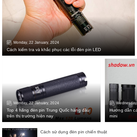
Monday, 22 January, 2024
Cách kiểm tra và khắc phục các lỗi đèn pin LED
Monday, 22 January, 2024
Wednesday, 
Top 4 hãng đèn pin Trung Quốc hàng đầu
Hướng dẫn cá
trên thị trường hiện nay
mini
Cách sử dụng đèn pin chiến thuật