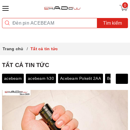
0
Tìm kiếm
Trang chủ
Tất cả tin tức
TẤT CẢ TIN TỨC
acebeam
acebeam h30
Acebeam Pokelit 2AA
Bóng đèn