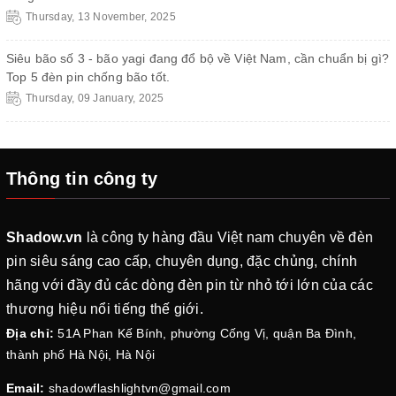
Thursday, 13 November, 2025
Siêu bão số 3 - bão yagi đang đổ bộ về Việt Nam, cần chuẩn bị gì?
Top 5 đèn pin chống bão tốt.
Thursday, 09 January, 2025
Thông tin công ty
Shadow.vn
là công ty hàng đầu Việt nam chuyên về đèn
pin siêu sáng cao cấp, chuyên dụng, đặc chủng, chính
hãng với đầy đủ các dòng đèn pin từ nhỏ tới lớn của các
thương hiệu nổi tiếng thế giới.
Địa chỉ:
51A Phan Kế Bính, phường Cống Vị, quận Ba Đình,
thành phố Hà Nội, Hà Nội
Email:
shadowflashlightvn@gmail.com