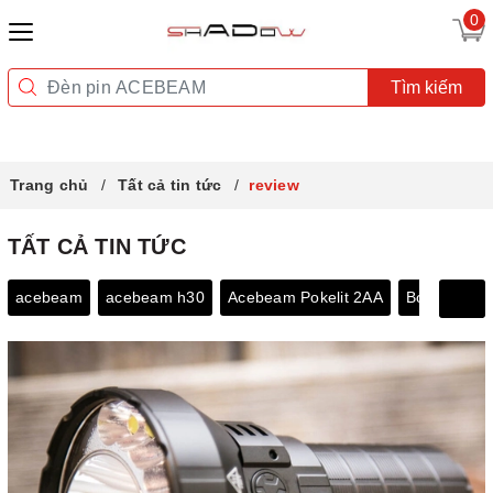
0
Tìm kiếm
Trang chủ
Tất cả tin tức
review
TẤT CẢ TIN TỨC
acebeam
acebeam h30
Acebeam Pokelit 2AA
Bóng đèn