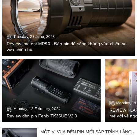
Tuesday, 27 June, 2023
Review Imalent MR90 - Đèn pin độ sáng khủng vừa chiếu xa
vừa chiếu tỏa
Monday, 19 
Monday, 12 February, 2024
REVIEW KLAR
Review đèn pin Fenix TK35UE V2.0
mẽ với vẻ ngo
MỘT VỊ VUA ĐÈN PIN MỚI SẮP TRÌNH LÀNG -