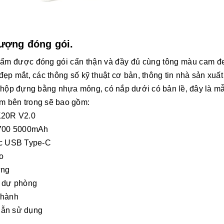
lượng đóng gói.
ẩm được đóng gói cẩn thận và đầy đủ cùng tông màu cam đen
đẹp mắt, các thông số kỹ thuật cơ bản, thông tin nhà sản xuấ
t hộp đựng bằng nhựa mỏng, có nắp dưới có bản lề, đây là mẫu
m bên trong sẽ bao gồm:
K20R V2.0
1700 5000mAh
ạc USB Type-C
o
ựng
g dự phòng
 hành
ẫn sử dụng