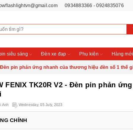
owflashlightvn@gmail.com
0934883366 - 0924835076
pin siêu sáng
Đèn xe đạp
Phụ kiện
Hàng mới
èn pin phản ứng nhanh của thương hiệu đèn số 1 thế g
 FENIX TK20R V2 - Đèn pin phản ứng 
i
i Anh
Wednesday, 05 July, 2023
UNG CHÍNH