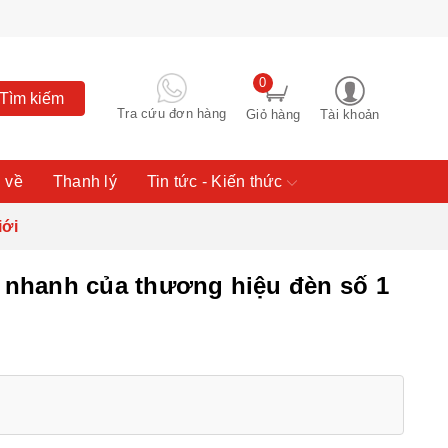
0
Tìm kiếm
Tra cứu đơn hàng
Giỏ hàng
Tài khoản
 về
Thanh lý
Tin tức - Kiến thức
iới
nhanh của thương hiệu đèn số 1