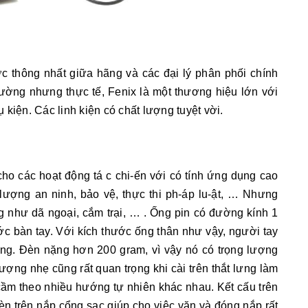
c thông nhất giữa hãng và các đại lý phân phối chính
trường nhưng thực tế, Fenix là một thương hiệu lớn với
hụ kiện. Các linh kiện có chất lượng tuyệt vời.
cho các hoạt động tá c chi-ến với có tính ứng dụng cao
lượng an ninh, bảo vệ, thực thi ph-áp lu-ật, … Nhưng
g như dã ngoại, cắm trại, … . Ống pin có đường kính 1
ớc bàn tay. Với kích thước ống thân như vậy, người tay
àng. Đèn nặng hơn 200 gram, vì vậy nó có trọng lượng
ượng nhẹ cũng rất quan trọng khi cài trên thắt lưng làm
cầm theo nhiều hướng tự nhiên khác nhau. Kết cấu trên
đèn trên nắp cổng sạc giúp cho việc vặn và đóng nắp rất