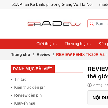
51A Phan Kế Bính, phường Giảng Võ, Hà Nội
shad
Giới thiệu
Thương hiệu
Đèn 
Trang chủ
Review
REVIEW FENIX TK20R V2 - Đ
REVIEW
DANH MỤC BÀI VIẾT
thế giớ
Tin tức
Vương Thá
Kiến thức đèn pin
Review đèn pin
NỘI D
Khuyến mãi