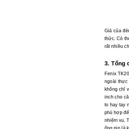
Giá của đè
thức. Có th
rất nhiều ch
3. Tổng 
Fenix ​​TK2
ngoài thực
không chỉ v
inch cho cả
to hay tay
phù hợp để 
nhiệm vụ. 
ống pin là 