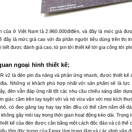
n của ở Việt Nam là 2.960.000đ/đèn, và đây là mức giá đượ
ể đây là mức giá cao với đa phần người tiêu dùng trên thị 
i tiết được đánh giá cao, từ pin tới thiết kế tới gia công tới p
quan ngoại hình thiết kế;
0R v2 là đèn pin đa năng và phản ứng nhanh, được thiết kế 
 địa. Những vị khách phù hợp nhất với sản phẩm sẽ là lực 
ậy, đèn vẫn đáp ứng rất tốt các nhu cầu chiếu sáng dân dụn
m giác cầm trên tay tuyệt vời và nó vừa vặn với mọi kích thư
 nhỏ, có đeo găng tay hay tay trần đều có thể cầm nắm dễ d
không gây mỏi tay trong thời gian hoạt động kéo dài. Trọng l
Thiết kế của đèn được cân bằng một cách độc đáo và có thể 
kiểu lõm đặc trưng của Fenix ​​làm trung tâm và các rãnh vân 