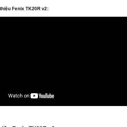
 thiệu Fenix TK20R v2: