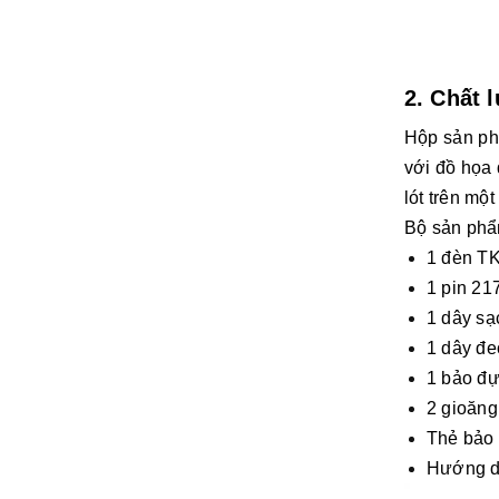
2. Chất 
Hộp sản ph
với đồ họa 
lót trên mộ
Bộ sản phẩ
1 đèn T
1 pin 2
1 dây s
1 dây đe
1 bảo đ
2 gioăn
Thẻ bảo
Hướng d