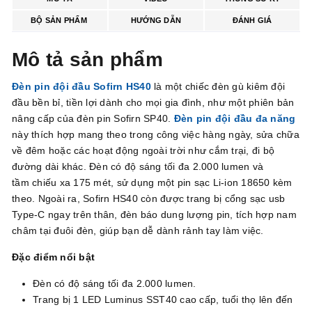
BỘ SẢN PHẨM
HƯỚNG DẪN
ĐÁNH GIÁ
Mô tả sản phẩm
Đèn pin đội đầu Sofirn HS40
là một chiếc đèn gù kiêm đội
đầu bền bỉ, tiền lợi dành cho mọi gia đình, như một phiên bản
nâng cấp của đèn pin Sofirn SP40.
Đèn pin đội đầu đa năng
này thích hợp mang theo trong công việc hàng ngày, sửa chữa
về đêm hoặc các hoạt động ngoài trời như cắm trại, đi bộ
đường dài khác. Đèn có độ sáng tối đa 2.000 lumen và
tầm chiếu xa 175 mét, sử dụng một pin sạc Li-ion 18650 kèm
theo. Ngoài ra, Sofirn HS40 còn được trang bị cổng sạc usb
Type-C ngay trên thân, đèn báo dung lượng pin, tích hợp nam
châm tại đuôi đèn, giúp bạn dễ dành rảnh tay làm việc.
Đặc điểm nổi bật
Đèn có độ sáng tối đa 2.000 lumen.
Trang bị 1 LED Luminus SST40 cao cấp, tuổi thọ lên đến