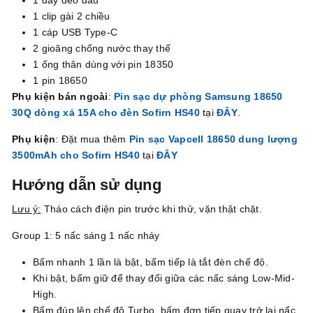
1 dây đeo đầu
1 clip gài 2 chiều
1 cáp USB Type-C
2 gioăng chống nước thay thế
1 ống thân dùng với pin 18350
1 pin 18650
Phụ kiện bán ngoài
:
Pin sạc dự phòng Samsung 18650
30Q dòng xả 15A cho đèn Sofirn
HS40
tại
ĐÂY
.
Phụ kiện
: Đặt mua thêm
Pin sạc Vapcell 18650 dung lượng
3500mAh cho Sofirn
HS40
tại
ĐÂY
Hướng dẫn sử dụng
Lưu ý:
Tháo cách điện pin trước khi thử, vặn thật chặt.
Group 1: 5 nấc sáng 1 nấc nháy
Bấm nhanh 1 lần là bật, bấm tiếp là tắt đèn chế độ.
Khi bật, bấm giữ để thay đổi giữa các nấc sáng Low-Mid-
High.
Bấm đúp lên chế độ Turbo, bấm đơn tiếp quay trở lại nấc