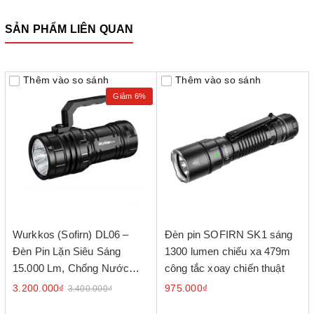
SẢN PHẨM LIÊN QUAN
Thêm vào so sánh
Thêm vào so sánh
Giảm 6%
Wurkkos (Sofirn) DL06 –
Đèn pin SOFIRN SK1 sáng
Đèn Pin Lặn Siêu Sáng
1300 lumen chiếu xa 479m
15.000 Lm, Chống Nước
công tắc xoay chiến thuật
IPX8 (100 m)
3.200.000₫
975.000₫
3.400.000₫