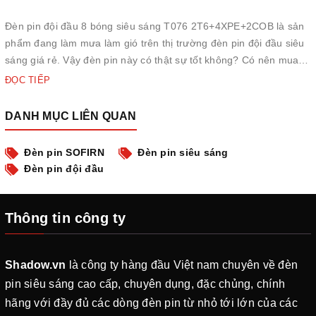
Đèn pin đội đầu 8 bóng siêu sáng T076 2T6+4XPE+2COB là sản
phẩm đang làm mưa làm gió trên thị trường đèn pin đội đầu siêu
sáng giá rẻ. Vậy đèn pin này có thật sự tốt không? Có nên mua
loại đèn pin này không? Cùng Shadow tìm hiểu qua bài viết này
ĐỌC TIẾP
nhé. 1. Giới thiệu về đèn pin đội đầu 8 bóng siêu s...
DANH MỤC LIÊN QUAN
Đèn pin SOFIRN
Đèn pin siêu sáng
Đèn pin đội đầu
Thông tin công ty
Shadow.vn
là công ty hàng đầu Việt nam chuyên về đèn
pin siêu sáng cao cấp, chuyên dụng, đặc chủng, chính
hãng với đầy đủ các dòng đèn pin từ nhỏ tới lớn của các