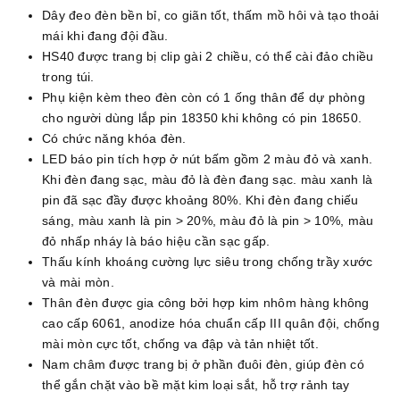
Dây đeo đèn bền bỉ, co giãn tốt, thấm mồ hôi và tạo thoải
mái khi đang đội đầu.
HS40 được trang bị clip gài 2 chiều, có thể cài đảo chiều
trong túi.
Phụ kiện kèm theo đèn còn có 1 ống thân để dự phòng
cho người dùng lắp pin 18350 khi không có pin 18650.
Có chức năng khóa đèn.
LED báo pin tích hợp ở nút bấm gồm 2 màu đỏ và xanh.
Khi đèn đang sạc, màu đỏ là đèn đang sạc. màu xanh là
pin đã sạc đầy được khoảng 80%. Khi đèn đang chiếu
sáng, màu xanh là pin > 20%, màu đỏ là pin > 10%, màu
đỏ nhấp nháy là báo hiệu cần sạc gấp.
Thấu kính khoáng cường lực siêu trong chống trầy xước
và mài mòn.
Thân đèn được gia công bởi hợp kim nhôm hàng không
cao cấp 6061, anodize hóa chuẩn cấp III quân đội, chống
mài mòn cực tốt, chống va đập và tản nhiệt tốt.
Nam châm được trang bị ở phần đuôi đèn, giúp đèn có
thể gắn chặt vào bề mặt kim loại sắt, hỗ trợ rảnh tay