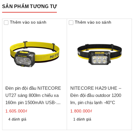
SẢN PHẨM TƯƠNG TỰ
Thêm vào so sánh
Thêm vào so sánh
Đèn pin đội đầu NITECORE
NITECORE HA29 UHE –
UT27 sáng 800lm chiếu xa
Đèn đội đầu outdoor 1200
160m pin 1500mAh USB-C
lm, pin chịu lạnh -40°C
chuyên chạy marathon, chạy
1.605.000₫
1.800.000₫
trail
4 đánh giá
1 đánh giá