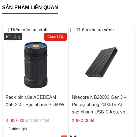
SẢN PHẨM LIÊN QUAN
Thêm vào so sánh
Thêm vào so sánh
Hết hàng
Giảm 17%
Pack pin của ACEBEAM
Nitecore NB20000 Gen 3 –
X50 2.0 - Sạc nhanh PD60W
Pin dự phòng 20000 mAh
sạc nhanh USB‑C kép, vỏ
sợi carbon
3.000.000₫
2.650.000₫
3.600.000₫
3 đánh giá