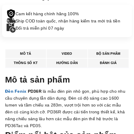
Cam kết hàng chính hãng 100%
Ship COD toàn quốc, nhận hàng kiểm tra mới trả tiền
Đổi trả miễn phí 07 ngày
MÔ TẢ
VIDEO
BỘ SẢN PHẨM
THÔNG SỐ KT
HƯỚNG DẪN
ĐÁNH GIÁ
Mô tả sản phẩm
Đèn Fenix
PD36R
là mẫu đèn pin nhỏ gọn, phù hợp cho nhu
cầu chuyên dụng lẫn dân dụng. Đèn có độ sáng cao 1600
lumen và tầm chiếu xa 283m, vượt trội hơn so với các mẫu
đèn có cùng kích cỡ. PD36R được cải tiến trong thiết kế, khả
năng chiếu sáng lâu hơn các mẫu đèn pin thế hệ trước là
PD36Tac và PD35.