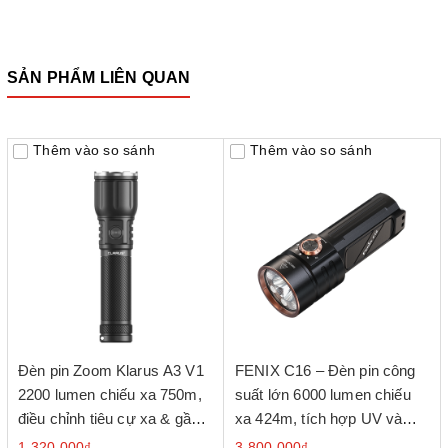
SẢN PHẨM LIÊN QUAN
Thêm vào so sánh
Thêm vào so sánh
Đèn pin Zoom Klarus A3 V1
FENIX C16 – Đèn pin công
2200 lumen chiếu xa 750m,
suất lớn 6000 lumen chiếu
điều chỉnh tiêu cự xa & gần,
xa 424m, tích hợp UV và
sạc USB-C
đèn đỏ, sạc nhanh USB-C
1.320.000₫
3.800.000₫