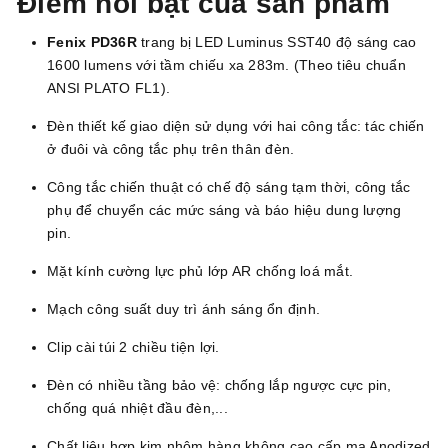
Điểm nổi bật của sản phẩm
Fenix PD36R
trang bị LED Luminus SST40 độ sáng cao
1600 lumens với tầm chiếu xa 283m. (Theo tiêu chuẩn
ANSI PLATO FL1).
Đèn thiết kế giao diện sử dụng với hai công tắc: tác chiến
ở đuôi và công tắc phụ trên thân đèn.
Công tắc chiến thuật có chế độ sáng tạm thời, công tắc
phụ để chuyển các mức sáng và báo hiệu dung lượng
pin.
Mặt kính cường lực phủ lớp AR chống loá mắt.
Mạch công suất duy trì ánh sáng ổn định.
Clip cài túi 2 chiều tiện lợi.
Đèn có nhiều tầng bảo vệ: chống lắp ngược cực pin,
chống quá nhiệt đầu đèn,...
Chất liệu hợp kim nhôm hàng không cao cấp mạ Anodized