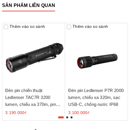
SẢN PHẨM LIÊN QUAN
Thêm vào so sánh
Thêm vào so sánh
Đèn pin chiến thuật
Đèn pin Ledlenser P7R 2000
Ledlenser TAC7R 3200
lumen, chiếu xa 320m, sạc
lumen, chiếu xa 370m, pin
USB-C, chống nước IP68
21700, sạc USB-C
3.190.000₫
3.100.000₫