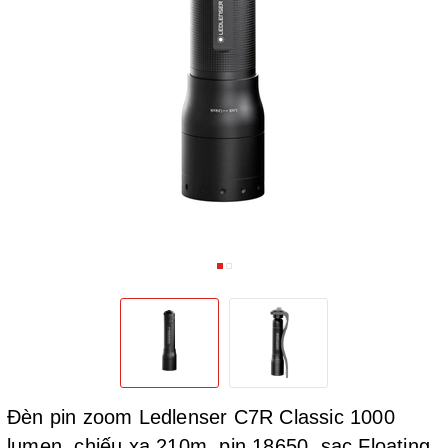
Đèn pin zoom Ledlenser C7R Classic 1000
lumen, chiếu xa 210m, pin 18650, sạc Floating