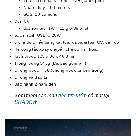
Thấp: 5 Lumens – 6m – 229 giờ 52 phút
Nhấp nháy: 10 Lumens
SOS: 10 Lumens
Đèn UV
Bật liên tục: 1W – 11 giờ 36 phút
Sạc nhanh USB-C 20W
5 chế độ chiếu sáng xa, tỏa, cả xa & tỏa, UV, đèn đỏ
Hệ công tắc xoay chuyển chế độ linh hoạt
Kích thước 133 x 30 x 46.8 mm
Trọng lượng 343g (Đã bao gồm pin)
Chống nước IP68 (chống nước từ bên trong)
Chống va đập 1m
Bảo hành 2 năm đèn
Xem thêm các mẫu
đèn tìm kiếm
có mặt tại
SHADOW