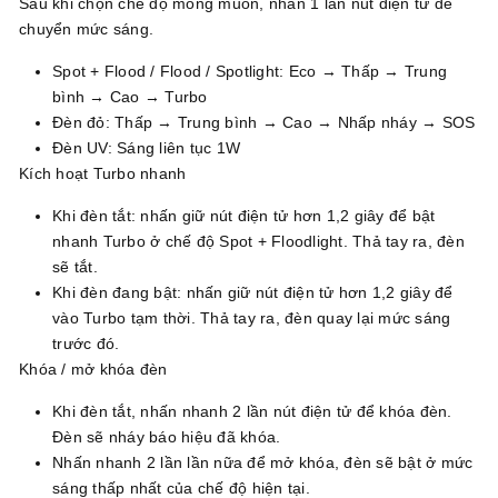
Sau khi chọn chế độ mong muốn, nhấn 1 lần nút điện tử để
chuyển mức sáng.
Spot + Flood / Flood / Spotlight: Eco → Thấp → Trung
bình → Cao → Turbo
Đèn đỏ: Thấp → Trung bình → Cao → Nhấp nháy → SOS
Đèn UV: Sáng liên tục 1W
Kích hoạt Turbo nhanh
Khi đèn tắt: nhấn giữ nút điện tử hơn 1,2 giây để bật
nhanh Turbo ở chế độ Spot + Floodlight. Thả tay ra, đèn
sẽ tắt.
Khi đèn đang bật: nhấn giữ nút điện tử hơn 1,2 giây để
vào Turbo tạm thời. Thả tay ra, đèn quay lại mức sáng
trước đó.
Khóa / mở khóa đèn
Khi đèn tắt, nhấn nhanh 2 lần nút điện tử để khóa đèn.
Đèn sẽ nháy báo hiệu đã khóa.
Nhấn nhanh 2 lần lần nữa để mở khóa, đèn sẽ bật ở mức
sáng thấp nhất của chế độ hiện tại.