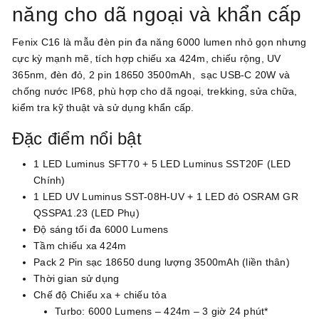
năng cho dã ngoại và khẩn cấp
Fenix C16 là mẫu đèn pin đa năng 6000 lumen nhỏ gọn nhưng
cực kỳ mạnh mẽ, tích hợp chiếu xa 424m, chiếu rộng, UV
365nm, đèn đỏ, 2
pin 18650 3500mAh, sạc USB-C 20W và
chống nước IP68, phù hợp cho dã ngoại, trekking, sửa chữa,
kiểm tra kỹ thuật và sử dụng khẩn cấp.
Đặc điểm nổi bật
1 LED Luminus SFT70 + 5 LED Luminus SST20F (LED
Chính)
1 LED UV Luminus SST-08H-UV + 1 LED đỏ OSRAM GR
QSSPA1.23 (LED Phụ)
Độ sáng tối đa 6000 Lumens
Tầm chiếu xa 424m
Pack 2 Pin sạc 18650 dung lượng 3500mAh (liền thân)
Thời gian sử dụng
Chế độ Chiếu xa + chiếu tỏa
Turbo: 6000 Lumens – 424m – 3 giờ 24 phút*