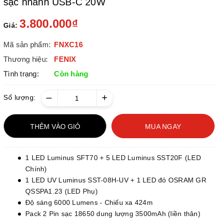
sạc nhanh USB-C 20W
3.800.000₫
Giá:
Mã sản phẩm:
FNXC16
Thương hiệu:
FENIX
Tình trạng:
Còn hàng
–
+
Số lượng:
THÊM VÀO GIỎ
MUA NGAY
1 LED Luminus SFT70 + 5 LED Luminus SST20F (LED
Chính)
1 LED UV Luminus SST-08H-UV + 1 LED đỏ OSRAM GR
QSSPA1.23 (LED Phụ)
Độ sáng 6000 Lumens - Chiếu xa 424m
Pack 2 Pin sạc 18650 dung lượng 3500mAh (liền thân)