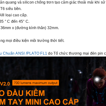
n quang và silicon chống trơn tạo cảm giác thoải mái khi sử
T6 siêu bền.
I loại cao cấp.
35 ° C đến 45° C.
) 36mm x (đường kính thân) 32mm.
g mọi điều kiện môi trường thời tiết.
êu Chuẩn ANSI /PLATO FL1
do Tổ chức thương mại đèn pin c