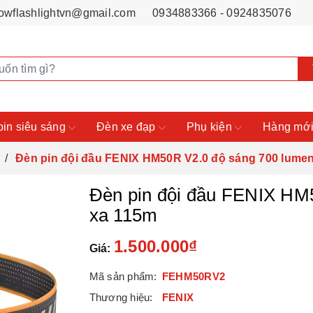
owflashlightvn@gmail.com
0934883366 - 0924835076
pin siêu sáng
Đèn xe đạp
Phụ kiện
Hàng mới
Đèn pin đội đầu FENIX HM50R V2.0 độ sáng 700 lumen
Đèn pin đội đầu FENIX HM
xa 115m
1.500.000₫
Giá:
Mã sản phẩm:
FEHM50RV2
Thương hiệu:
FENIX