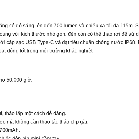
ng có độ sáng lên đến 700 lumen và chiếu xa tối đa 115m. Sả
 cùng với kích thước nhỏ gọn, đèn còn có thể tháo rời để sử 
 với cáp sạc USB Type-C và đạt tiêu chuẩn chống nước IP68
oạt động tốt trong môi trường khắc nghiệt
thọ 50.000 giờ.
i, tháo lắp một cách dễ dàng.
o mà không cần thao tác tháo clip gài.
g 700mAh.
hiếc đèn pin mini cầm tay.