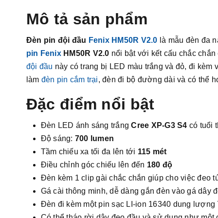
Mô tả sản phẩm
Đèn pin đội đầu
Fenix HM50R V2.0
là mẫu đèn đa nă
pin Fenix
HM50R V2.0
nổi bật với kết cấu chắc chắn
đội đầu
này có trang bị LED màu trắng và đỏ, đi kèm
làm
đèn pin cắm trại
, đèn đi bộ đường dài và có thể h
Đặc điểm nổi bật
Đèn LED ánh sáng trắng
Cree XP-G3 S4
có tuổi 
Độ sáng:
700 lumen
Tầm chiếu xa tối đa lên tới
115 mét
Điều chỉnh góc chiếu lên đến
180 độ
Đèn kèm 1 clip gài chắc chắn giúp cho việc đeo tú
Gá cài thông minh, dễ dàng gắn đèn vào gá dây đe
Đèn đi kèm một pin sạc LI-ion 16340 dung lượn
Có thể tháo rời dây đeo đầu và sử dụng như một c