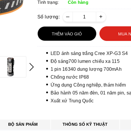
Tình trạng:
Còn hàng
–
+
Số lượng:
THÊM VÀO GIỎ
MUA 
LED ánh sáng trắng Cree XP-G3 S4
Độ sáng700 lumen chiếu xa 115
1 pin 16340 dung lượng 700mAh
Chống nước IP68
Ứng dụng Công nghiệp, thám hiểm
Bảo hành 05 năm đèn, 01 năm pin, s
Xuất xứ Trung Quốc
BỘ SẢN PHẨM
THÔNG SỐ KỸ THUẬT