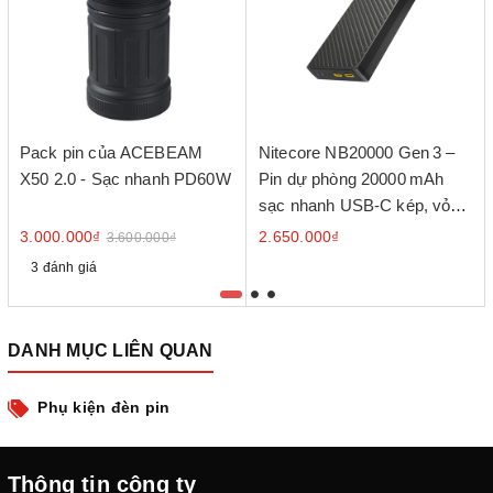
Pack pin của ACEBEAM
Nitecore NB20000 Gen 3 –
X50 2.0 - Sạc nhanh PD60W
Pin dự phòng 20000 mAh
sạc nhanh USB‑C kép, vỏ
sợi carbon
3.000.000₫
2.650.000₫
3.600.000₫
3 đánh giá
DANH MỤC LIÊN QUAN
Phụ kiện đèn pin
Thông tin công ty