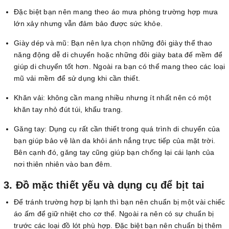
Đặc biệt bạn nên mang theo áo mưa phòng trường hợp mưa
lớn xảy nhưng vẫn đảm bảo được sức khỏe.
Giày dép và mũ: Bạn nên lựa chọn những đôi giày thể thao
năng động dễ di chuyển hoặc những đôi giày bata đế mềm để
giúp di chuyển tốt hơn. Ngoài ra bạn có thể mang theo các loại
mũ vải mềm để sử dụng khi cần thiết.
Khăn vải: không cần mang nhiều nhưng ít nhất nên có một
khăn tay nhỏ đút túi, khẩu trang.
Găng tay: Dụng cụ rất cần thiết trong quá trình di chuyển của
bạn giúp bảo vệ làn da khỏi ánh nắng trực tiếp của mặt trời.
Bên cạnh đó, găng tay cũng giúp bạn chống lại cái lạnh của
nơi thiên nhiên vào ban đêm.
3. Đồ mặc thiết yếu và dụng cụ để bịt tai
Để tránh trường hợp bị lạnh thì bạn nên chuẩn bị một vài chiếc
áo ấm để giữ nhiệt cho cơ thể. Ngoài ra nên có sự chuẩn bị
trước các loại đồ lót phù hợp. Đặc biệt bạn nên chuẩn bị thêm