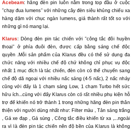
Acebeam
: hãng đèn pin luôn nằm trong top đầu ở cuộc
"chạy đua lumens" với những cây đèn siêu khủng chiếu xa
hàng dặm với chục ngàn lumens, giá thành rất tốt so với
những gì nó mang lại.
Klarus
: Dòng đèn pin tác chiến với "công tắc đôi huyền
thoại" ở phía đuôi đèn, được cấp bằng sáng chế độc
quyền .Mỗi sản phẩm của Klarus đều có thể sử dụng đa
chức năng với nhiều chế độ chứ không chỉ phục vụ độc
nhất 1 mục đích là tác chiến, đèn còn có thể chuyển sang
chế độ dã ngoại với nhiều nấc sáng (4-5 nấc), 2 nấc nháy
cũng với đấy là 1 chạm sáng Low, 1 chạm Turbo hết sức
hữu ích...cùng với đấy Klarus còn có rất nhiều phụ kiện hỗ
trợ để khiến nó trở thành 1 trong những hãng đèn pin thân
thiện với người dùng nhất như: Filter màu , Tản sáng trắng
, Gá xe đạp , Gá súng , Công tắc điều khiển từ xa ,...ngoài
ra vì là đèn pin tác chiến nên độ bền của Klarus là không