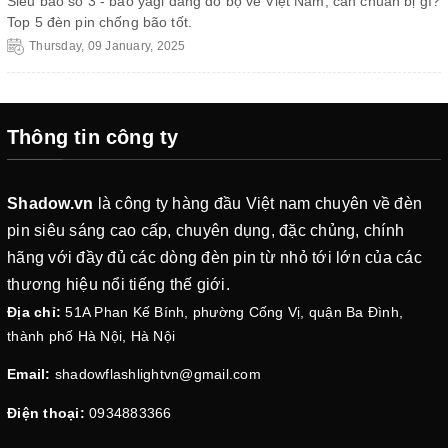
Siêu bão số 3 - bão yagi đang đổ bộ về Việt Nam, cần chuẩn bị gì?
Top 5 đèn pin chống bão tốt.
Thursday, 09 January, 2025
Thông tin công ty
Shadow.vn
là công ty hàng đầu Việt nam chuyên về đèn
pin siêu sáng cao cấp, chuyên dụng, đặc chủng, chính
hãng với đầy đủ các dòng đèn pin từ nhỏ tới lớn của các
thương hiệu nổi tiếng thế giới.
Địa chỉ:
51A Phan Kế Bính, phường Cống Vị, quận Ba Đình,
thành phố Hà Nội, Hà Nội
Email:
shadowflashlightvn@gmail.com
Điện thoại:
0934883366