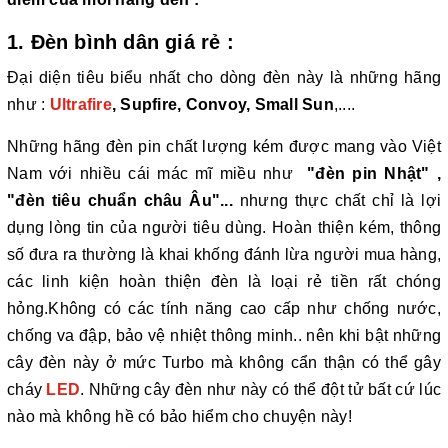
1. Đèn bình dân giá rẻ :
Đại diện tiêu biểu nhất cho dòng đèn này là những hãng
như :
Ultrafire
, Supfire, Convoy, Small Sun
,....
Những hãng đèn pin chất lượng kém được mang vào Việt
Nam với nhiều cái mác mĩ miều như
"đèn pin Nhật" ,
"đèn tiêu chuẩn châu Âu"...
nhưng thực chất chỉ là lợi
dụng lòng tin của người tiêu dùng. Hoàn thiện kém, thông
số đưa ra thường là khai khống đánh lừa người mua hàng,
các linh kiện hoàn thiện đèn là loại rẻ tiền rất chóng
hỏng.Không có các tính năng cao cấp như chống nước,
chống va đập, bảo vệ nhiệt thông minh.. nên khi bật những
cây đèn này ở mức Turbo mà không cẩn thận có thể gây
cháy
LED
. Những cây đèn như này có thể đột tử bất cứ lúc
nào mà không hề có bảo hiểm cho chuyện này!