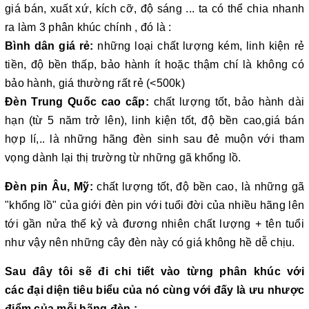
giá bán, xuất xứ, kích cỡ, độ sáng ... ta có thể chia nhanh
ra làm 3 phân khúc chính , đó là :
Bình dân giá rẻ:
những loại chất lượng kém, linh kiện rẻ
tiền, độ bền thấp, bảo hành ít hoặc thậm chí là không có
bảo hành, giá thường rất rẻ (<500k)
Đèn Trung Quốc cao cấp:
chất lượng tốt, bảo hành dài
hạn (từ 5 năm trở lên), linh kiện tốt, độ bền cao,giá bán
hợp lí,.. là những hãng đèn sinh sau đẻ muộn với tham
vọng dành lại thị trường từ những gã khổng lồ.
Đèn pin Âu, Mỹ:
chất lượng tốt, độ bền cao, là những gã
"khổng lồ" của giới đèn pin với tuổi đời của nhiều hãng lên
tới gần nửa thế kỷ và đương nhiên chất lượng + tên tuổi
như vậy nên những cây đèn này có giá không hề dễ chịu.
Sau đây tôi sẽ đi chi tiết vào từng phân khúc với
các đại diện tiêu biểu của nó cùng với đấy là ưu nhược
điểm của mỗi hãng đèn :