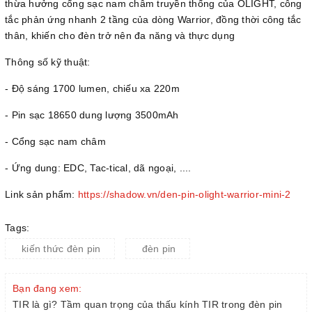
thừa hưởng cổng sạc nam châm truyền thống của OLIGHT, công
tắc phản ứng nhanh 2 tầng của dòng Warrior, đồng thời công tắc
thân, khiến cho đèn trở nên đa năng và thực dụng
Thông số kỹ thuật:
- Độ sáng 1700 lumen, chiếu xa 220m
- Pin sạc 18650 dung lượng 3500mAh
- Cổng sạc nam châm
- Ứng dung: EDC, Tac-tical, dã ngoại, ....
Link sản phẩm:
https://shadow.vn/den-pin-olight-warrior-mini-2
Tags:
kiến thức đèn pin
đèn pin
Bạn đang xem:
TIR là gì? Tầm quan trọng của thấu kính TIR trong đèn pin