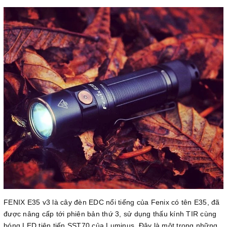
FENIX E35 v3 là cây đèn EDC nổi tiếng của Fenix có tên E35, đã
được nâng cấp tới phiên bản thứ 3, sử dụng thấu kính TIR cùng
bóng LED tiên tiến SST70 của Luminus. Đây là một trong những