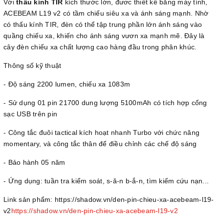
Với
thấu kính TIR
kích thước lớn, đươc thiết kế bằng máy tính,
ACEBEAM L19 v2 có tầm chiếu siêu xa và ánh sáng mạnh. Nhờ
có thấu kính TIR, đèn có thể tập trung phần lớn ánh sáng vào
quầng chiếu xa, khiến cho ánh sáng vươn xa mạnh mẽ. Đây là
cây đèn chiếu xa chất lượng cao hàng đầu trong phân khúc.
Thông số kỹ thuật
- Độ sáng 2200 lumen, chiếu xa 1083m
- Sử dụng 01 pin 21700 dung lượng 5100mAh có tích hợp cổng
sạc USB trên pin
- Công tắc đuôi tactical kích hoạt nhanh Turbo với chức năng
momentary, và công tắc thân để điều chỉnh các chế độ sáng
- Bảo hành 05 năm
- Ứng dụng: tuần tra kiểm soát, s-ă-n b-ắ-n, tìm kiếm cứu nạn...
Link sản phẩm: https://shadow.vn/den-pin-chieu-xa-acebeam-l19-
v2
https://shadow.vn/den-pin-chieu-xa-acebeam-l19-v2