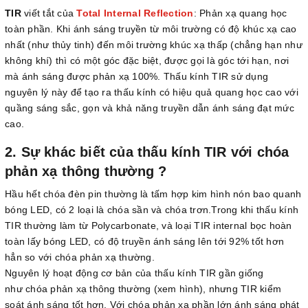
TIR
viết tắt của
Total Internal Reflection
: Phản xạ quang học
toàn phần. Khi ánh sáng truyền từ môi trường có độ khúc xạ cao
nhất (như thủy tinh) đến môi trường khúc xạ thấp (chẳng hạn như
không khí) thì có một góc đặc biệt, được gọi là góc tới hạn, nơi
mà ánh sáng được phản xạ 100%. Thấu kính TIR sử dụng
nguyên lý này để tạo ra thấu kính có hiệu quả quang học cao với
quầng sáng sắc, gọn và khả năng truyền dẫn ánh sáng đạt mức
cao.
2. Sự khác biết của thấu kính TIR với chóa
phản xạ thông thường ?
Hầu hết chóa đèn pin thường là tấm hợp kim hình nón bao quanh
bóng LED, có 2 loại là chóa sần và chóa trơn.Trong khi thấu kính
TIR thường làm từ Polycarbonate, và loại TIR internal bọc hoàn
toàn lấy bóng LED, có độ truyền ánh sáng lên tới 92% tốt hơn
hẳn so với chóa phản xạ thường.
Nguyên lý hoạt động cơ bản của thấu kính TIR gần giống
như chóa phản xạ thông thường (xem hình), nhưng TIR kiểm
soát ánh sáng tốt hơn. Với chóa phản xạ phần lớn ánh sáng phát