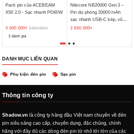
Pack pin của ACEBEAM
Nitecore NB20000 Gen 3 –
X50 2.0 - Sạc nhanh PD60W
Pin dự phòng 20000 mAh
sạc nhanh USB‑C kép, vỏ
sợi carbon
3.000.000₫
2.650.000₫
3.600.000₫
3 đánh giá
DANH MỤC LIÊN QUAN
Phụ kiện đèn pin
Sạc pin
Thông tin công ty
Shadow.vn
là công ty hàng đầu Việt nam chuyên về đèn
pin siêu sáng cao cấp, chuyên dụng, đặc chủng, chính
hãng với đầy đủ các dòng đèn pin từ nhỏ tới lớn của các