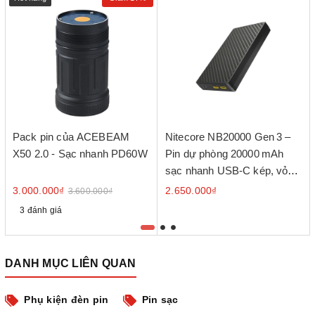
Pack pin của ACEBEAM
Nitecore NB20000 Gen 3 –
X50 2.0 - Sạc nhanh PD60W
Pin dự phòng 20000 mAh
sạc nhanh USB‑C kép, vỏ
sợi carbon
3.000.000₫
2.650.000₫
3.600.000₫
3 đánh giá
DANH MỤC LIÊN QUAN
Phụ kiện đèn pin
Pin sạc