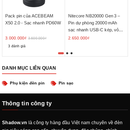
Pack pin của ACEBEAM
Nitecore NB20000 Gen 3 –
X50 2.0 - Sạc nhanh PD60W
Pin dự phòng 20000 mAh
sạc nhanh USB‑C kép, vỏ
sợi carbon
3.000.000₫
2.650.000₫
3.600.000₫
3 đánh giá
DANH MỤC LIÊN QUAN
Phụ kiện đèn pin
Pin sạc
Thông tin công ty
Shadow.vn
là công ty hàng đầu Việt nam chuyên về đèn