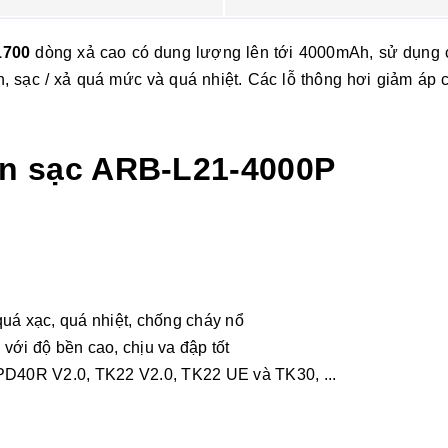
1700
dòng xả cao có dung lượng lên tới 4000mAh, sử dụng c
ạc / xả quá mức và quá nhiệt. Các lỗ thông hơi giảm áp có
in sạc ARB-L21-4000P
quá xạc, quá nhiệt, chống cháy nổ
với độ bền cao, chịu va đập tốt
PD40R V2.0, TK22 V2.0, TK22 UE và TK30, ...