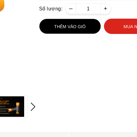
–
+
Số lượng:
THÊM VÀO GIỎ
MUA 