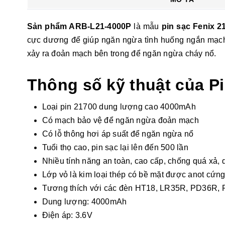
Sản phẩm ARB-L21-4000P
là mẫu
pin sạc Fenix 2
cực dương để giúp ngăn ngừa tình huống ngắn mạch, s
xảy ra đoản mạch bên trong để ngăn ngừa cháy nổ.
Thông số kỹ thuật của P
Loại pin 21700 dung lượng cao 4000mAh
Có mạch bảo vệ để ngăn ngừa đoản mạch
Có lỗ thông hơi áp suất để ngăn ngừa nổ
Tuổi thọ cao, pin sạc lại lên đến 500 lần
Nhiều tính năng an toàn, cao cấp, chống quá xả, 
Lớp vỏ là kim loại thép có bề mặt được anot cứng 
Tương thích với các đèn HT18, LR35R, PD36R, 
Dung lượng: 4000mAh
Điện áp: 3.6V