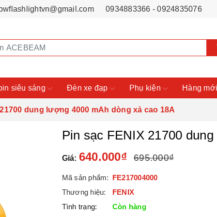
owflashlightvn@gmail.com
0934883366 - 0924835076
pin siêu sáng
Đèn xe đạp
Phụ kiện
Hàng mới
 21700 dung lượng 4000 mAh dòng xả cao 18A
Pin sạc FENIX 21700 dung
640.000₫
695.000₫
Giá:
Mã sản phẩm:
FE217004000
Thương hiệu:
FENIX
Tình trạng:
Còn hàng