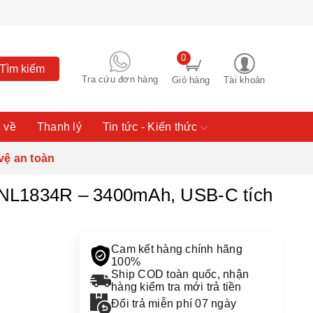
0
Tìm kiếm
Tra cứu đơn hàng
Giỏ hàng
Tài khoản
 về
Thanh lý
Tin tức - Kiến thức
ệ an toàn
NL1834R – 3400mAh, USB-C tích
Cam kết hàng chính hãng
100%
Ship COD toàn quốc, nhận
hàng kiểm tra mới trả tiền
Đổi trả miễn phí 07 ngày