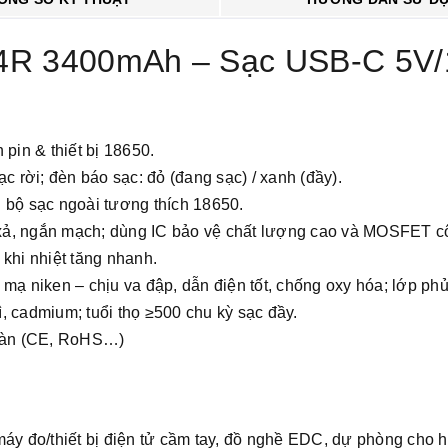
34R 3400mAh – Sạc USB-C 5V/
in & thiết bị 18650.
c rời; đèn báo sạc: đỏ (đang sạc) / xanh (đầy).
n bộ sạc ngoài tương thích 18650.
ả, ngắn mạch; dùng IC bảo vệ chất lượng cao và MOSFET công
 khi nhiệt tăng nhanh.
 mạ niken – chịu va đập, dẫn điện tốt, chống oxy hóa; lớp ph
, cadmium; tuổi thọ ≥500 chu kỳ sạc đầy.
toàn (CE, RoHS…)
máy đo/thiết bị điện tử cầm tay, đồ nghề EDC, dự phòng cho h