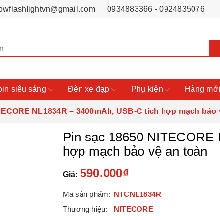
owflashlightvn@gmail.com
0934883366 - 0924835076
pin siêu sáng
Đèn xe đạp
Phụ kiện
Hàng mới
ITECORE NL1834R – 3400mAh, USB-C tích hợp mạch bảo v
Pin sạc 18650 NITECORE 
hợp mạch bảo vệ an toàn
590.000₫
Giá:
Mã sản phẩm:
NTCNL1834R
Thương hiệu:
NITECORE