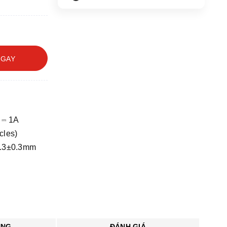
NGAY
 ⎓ 1A
cles)
0.3±0.3mm
ỤNG
ĐÁNH GIÁ