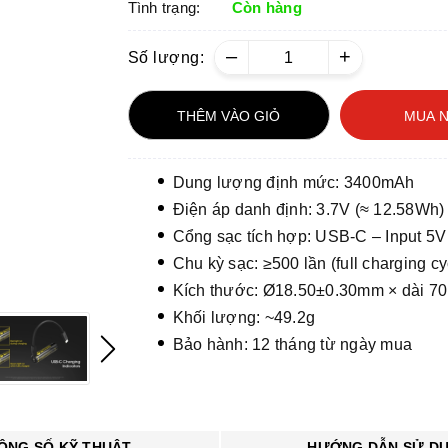
Tình trạng:
Còn hàng
–
+
Số lượng:
THÊM VÀO GIỎ
MUA 
Dung lượng định mức: 3400mAh
Điện áp danh định: 3.7V (≈ 12.58Wh)
Cổng sạc tích hợp: USB-C – Input 5V
Chu kỳ sạc: ≥500 lần (full charging cy
Kích thước: Ø18.50±0.30mm × dài 7
Khối lượng: ~49.2g
Bảo hành: 12 tháng từ ngày mua
ÔNG SỐ KỸ THUẬT
HƯỚNG DẪN SỬ D