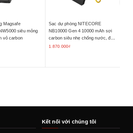
g Magsafe
Sạc dự phòng NITECORE
NIT
W5000 siêu mỏng
NB10000 Gen 4 10000 mAh sợi
phòn
 vỏ carbon
carbon siêu nhẹ chống nước, đèn
siêu
sạc RGB
1.870.000₫
1.60
Kết nối với chúng tôi