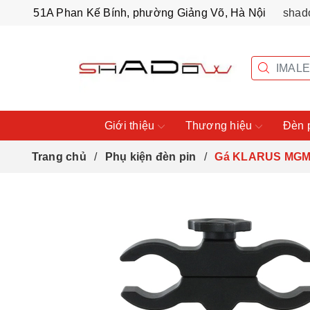
51A Phan Kế Bính, phường Giảng Võ, Hà Nội
shad
Giới thiệu
Thương hiệu
Đèn 
Trang chủ
Phụ kiện đèn pin
Gá KLARUS MGM8