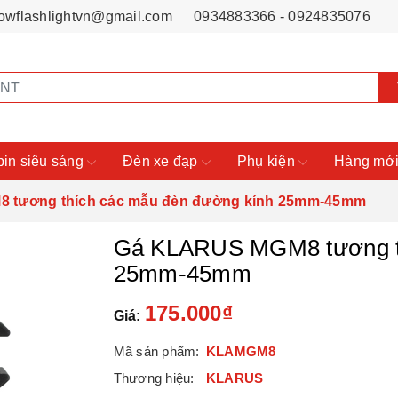
owflashlightvn@gmail.com
0934883366 - 0924835076
pin siêu sáng
Đèn xe đạp
Phụ kiện
Hàng mới
 tương thích các mẫu đèn đường kính 25mm-45mm
Gá KLARUS MGM8 tương th
25mm-45mm
175.000₫
Giá:
Mã sản phẩm:
KLAMGM8
Thương hiệu:
KLARUS