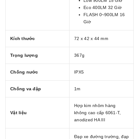
Low 900LM 15 Giờ
Eco 400LM 32 Giờ
FLASH 0~900LM 16
Giờ
Kích thước
72 x 42 x 44 mm
Trọng lượng
367g
Chống nước
IPX5
Chống va đập
1m
Hợp kim nhôm hàng
Vật liệu
không cao cấp 6061-T,
anodized HA III
Đạp xe đường trường, đạp