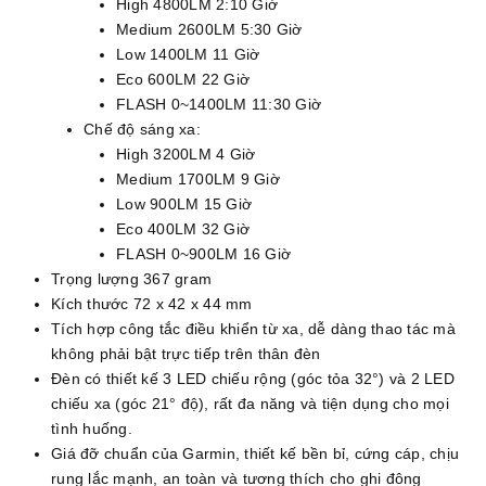
High 4800LM 2:10 Giờ
Medium 2600LM 5:30 Giờ
Low 1400LM 11 Giờ
Eco 600LM 22 Giờ
FLASH 0~1400LM 11:30 Giờ
Chế độ sáng xa:
High 3200LM 4 Giờ
Medium 1700LM 9 Giờ
Low 900LM 15 Giờ
Eco 400LM 32 Giờ
FLASH 0~900LM 16 Giờ
Trọng lượng 367 gram
Kích thước 72 x 42 x 44 mm
Tích hợp công tắc điều khiển từ xa, dễ dàng thao tác mà
không phải bật trực tiếp trên thân đèn
Đèn có thiết kế 3 LED chiếu rộng (góc tỏa 32°) và 2 LED
chiếu xa (góc 21° độ), rất đa năng và tiện dụng cho mọi
tình huống.
Giá đỡ chuẩn của Garmin, thiết kế bền bỉ, cứng cáp, chịu
rung lắc mạnh, an toàn và tương thích cho ghi đông