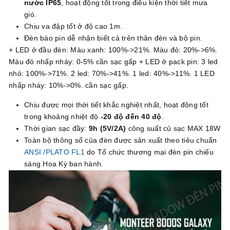
nước IP65
, hoạt động tốt trong điều kiện thời tiết mưa
gió.
Chịu va đập tốt ở độ cao 1m.
Đèn báo pin dễ nhận biết cả trên thân đèn và bộ pin.
+ LED ở đầu đèn: Màu xanh: 100%->21%. Màu đỏ: 20%->6%.
Màu đỏ nhấp nháy: 0-5% cần sạc gấp + LED ở pack pin: 3 led
nhỏ: 100%->71%. 2 led: 70%->41%. 1 led: 40%->11%. 1 LED
nhấp nháy: 10%->0%. cần sạc gấp.
Chịu được mọi thời tiết khắc nghiệt nhất, hoạt động tốt
trong khoảng nhiệt độ
-20 độ đến 40 độ
.
Thời gian sạc đầy:
9h (5V/2A)
công suất củ sạc MAX 18W
Toàn bộ thông số của đèn được sản xuất theo tiêu chuẩn
ANSI /PLATO FL1
do Tổ chức thương mại đèn pin chiếu
sáng Hoa Kỳ ban hành.