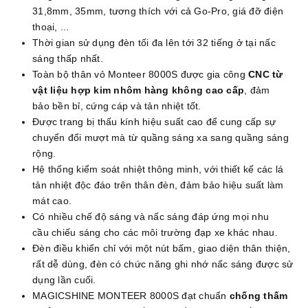
31,8mm, 35mm, tương thích với cả Go-Pro, giá đỡ điện
thoại, ...
Thời gian sử dụng đèn tối đa lên tới 32 tiếng ở tại nấc
sáng thấp nhất.
Toàn bộ thân vỏ Monteer 8000S được gia công
CNC từ
vật liệu hợp kim nhôm hàng không cao cấp
, đảm
bảo bền bỉ, cứng cáp và tản nhiệt tốt.
Được trang bị thấu kính hiệu suất cao để cung cấp sự
chuyển đổi mượt mà từ quầng sáng xa sang quầng sáng
rộng.
Hệ thống kiểm soát nhiệt thông minh, với thiết kế các lá
tản nhiệt độc đáo trên thân đèn, đảm bảo hiệu suất làm
mát cao.
Có nhiều chế độ sáng và nấc sáng đáp ứng mọi nhu
cầu chiếu sáng cho các môi trường đạp xe khác nhau.
Đèn điều khiển chỉ với một nút bấm, giao diện thân thiện,
rất dễ dùng, đèn có chức năng ghi nhớ nấc sáng được sử
dụng lần cuối.
MAGICSHINE MONTEER 8000S đạt chuẩn
chống thấm