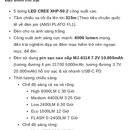
Đặc điểm nổi bật
5 bóng
LED CREE XHP-50.2
công suất cao.
Tầm chiếu xa tối đa lên tới
315m
(Theo tiêu chuẩn quốc
tế về đèn pin (ANSI PLATO FL1).
Đèn cho ra ánh sáng trắng.
Công suất ánh sáng cực mạnh:
8000 lumen
mang
đến trải nghiệm đạp xe đêm mạo hiểm trở nên ngoạn
mục, để đời.
Đèn sử dụng
pin sạc cao cấp MJ-6118 7.2V 10.000mAh
(tương đương 4 pin 21700 5000mAh, tương đương 3.7V
20.000mAh) hỗ trợ sạc & xả nhanh USB-C PD.
Thời lượng chiếu sáng
Chế độ sáng cả xa và rộng
High 8000LM 1:30 Giờ
Medium 4400LM 3:25 Giờ
Low 2400LM 6:30 Giờ
Eco 1000LM 12 Giờ
FLASH 0~2400LM 7 Giờ
Chế độ sáng rộng: