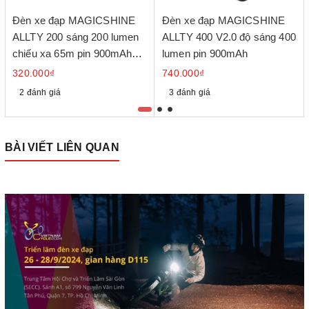
Đèn xe đạp MAGICSHINE
Đèn xe đạp MAGICSHINE
ALLTY 200 sáng 200 lumen
ALLTY 400 V2.0 độ sáng 400
chiếu xa 65m pin 900mAh
lumen pin 900mAh
cổng sạc USB-C
320.000₫
740.000₫
2 đánh giá
3 đánh giá
BÀI VIẾT LIÊN QUAN