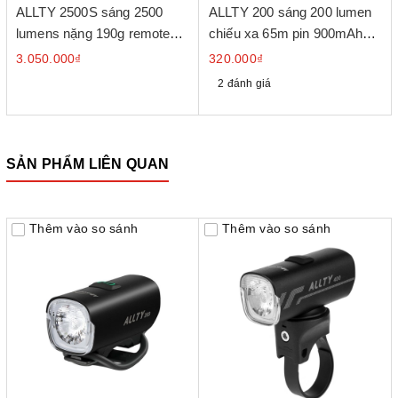
ALLTY 2500S sáng 2500
ALLTY 200 sáng 200 lumen
lumens nặng 190g remote
chiếu xa 65m pin 900mAh
không dây
cổng sạc USB-C
3.050.000₫
320.000₫
2 đánh giá
SẢN PHẨM LIÊN QUAN
Thêm vào so sánh
Thêm vào so sánh