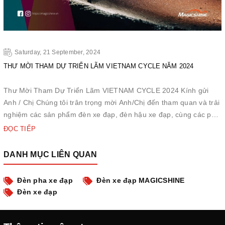
Saturday, 21 September, 2024
THƯ MỜI THAM DỰ TRIỂN LÃM VIETNAM CYCLE NĂM 2024
Thư Mời Tham Dự Triển Lãm VIETNAM CYCLE 2024 Kính gửi
Anh / Chị Chúng tôi trân trọng mời Anh/Chị đến tham quan và trải
nghiệm các sản phẩm đèn xe đạp, đèn hậu xe đạp, cùng các phụ
kiện đèn xe đạp của chúng tôi tại triển lãm xe đạp năm 2024.
ĐỌC TIẾP
Thời gian: 26 - 28/9/2024 Địa điểm: SECC Sảnh A1, Quận ...
DANH MỤC LIÊN QUAN
Đèn pha xe đạp
Đèn xe đạp MAGICSHINE
Đèn xe đạp