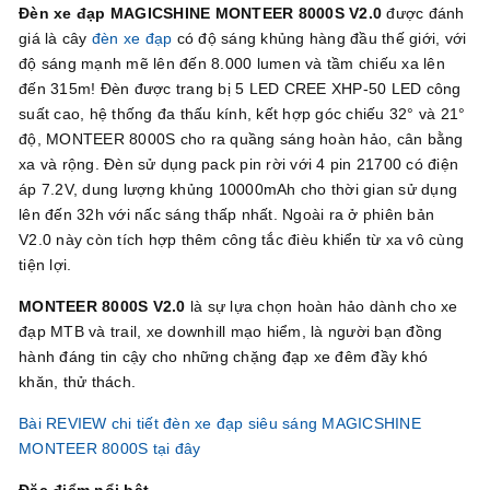
Đèn xe đạp MAGICSHINE MONTEER 8000S V2.0
được đánh
giá là cây
đèn xe đạp
có độ sáng khủng hàng đầu thế giới, với
độ sáng mạnh mẽ lên đến 8.000 lumen và tầm chiếu xa lên
đến 315m! Đèn được trang bị 5 LED CREE XHP-50 LED công
suất cao, hệ thống đa thấu kính, kết hợp góc chiếu 32° và 21°
độ, MONTEER 8000S cho ra quầng sáng hoàn hảo, cân bằng
xa và rộng. Đèn sử dụng pack pin rời với 4 pin 21700 có điện
áp 7.2V, dung lượng khủng 10000mAh cho thời gian sử dụng
lên đến 32h với nấc sáng thấp nhất. Ngoài ra ở phiên bản
V2.0 này còn tích hợp thêm công tắc đièu khiển từ xa vô cùng
tiện lợi.
MONTEER 8000S V2.0
là sự lựa chọn hoàn hảo dành cho xe
đạp MTB và trail, xe downhill mạo hiểm, là người bạn đồng
hành đáng tin cậy cho những chặng đạp xe đêm đầy khó
khăn, thử thách.
Bài REVIEW chi tiết đèn xe đạp siêu sáng MAGICSHINE
MONTEER 8000S tại đây