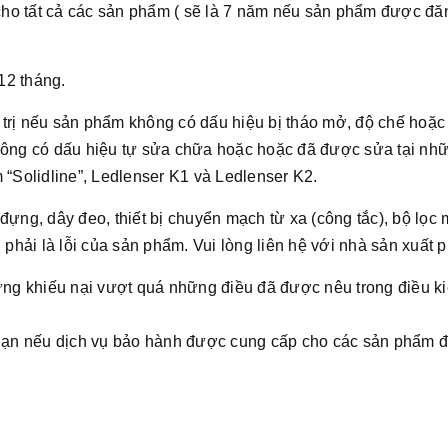
cho tất cả các sản phẩm ( sẽ là 7 năm nếu sản phẩm được đă
12 tháng.
 trị nếu sản phẩm không có dấu hiệu bị tháo mở, độ chế hoặ
không có dấu hiệu tự sửa chữa hoặc hoặc đã được sửa tại n
“Solidline”, Ledlenser K1 và Ledlenser K2.
đựng, dây đeo, thiết bị chuyển mạch từ xa (công tắc), bộ lọc
 phải là lỗi của sản phẩm. Vui lòng liên hệ với nhà sản xuất 
g khiếu nại vượt quá những điều đã được nêu trong điều kiệ
hạn nếu dịch vụ bảo hành được cung cấp cho các sản phẩm đ