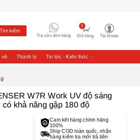
0
Tìm kiếm
Tra cứu đơn hàng
Giỏ hàng
Tài khoản
 về
Thanh lý
Tin tức - Kiến thức
độ
LENSER W7R Work UV độ sáng
 có khả năng gập 180 độ
Cam kết hàng chính hãng
100%
Ship COD toàn quốc, nhận
hàng kiểm tra mới trả tiền