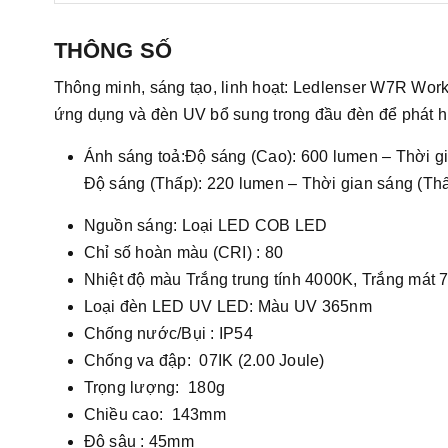
THÔNG SỐ
Thông minh, sáng tạo, linh hoạt: Ledlenser W7R Work l
ứng dụng và đèn UV bổ sung trong đầu đèn để phát hiện
Ánh sáng toả:Độ sáng (Cao): 600 lumen – Thời gi
Độ sáng (Thấp): 220 lumen – Thời gian sáng (Thấ
Nguồn sáng: Loại LED COB LED
Chỉ số hoàn màu (CRI) : 80
Nhiệt độ màu Trắng trung tính 4000K, Trắng mát
Loại đèn LED UV LED: Màu UV 365nm
Chống nước/Bụi : IP54
Chống va đập: 07IK (2.00 Joule)
Trọng lượng: 180g
Chiều cao: 143mm
Độ sâu : 45mm