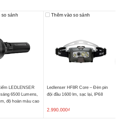
 so sánh
Thêm vào so sánh
Th
m kiếm LEDLENSER
Ledlenser HF8R Core – Đèn pin
HF8R
đội đầu 1600 lm, sạc lại, IP68
đội 
0m, độ hoàn màu cao
điều
2.990.000₫
3.9