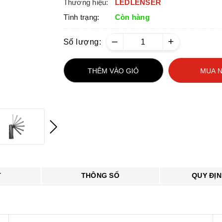
Thương hiệu:
LEDLENSER
Tình trạng:
Còn hàng
–
+
Số lượng:
THÊM VÀO GIỎ
MUA 
T
THÔNG SỐ
QUY ĐỊ