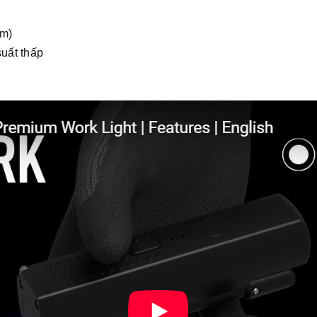
ồm)
uất thấp