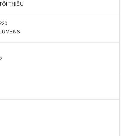
TỐI THIỂU
220
LUMENS
5