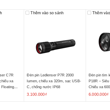
h
Thêm vào so sánh
Thêm vào
nser C7R
Đèn pin Ledlenser P7R 2000
Đèn pin tì
chiếu xa
lumen, chiếu xa 320m, sạc USB-
P18R – Siêu sáng 6500 Lumens,
 Floating
C, chống nước IP68
Chiếu xa 60
3.100.000₫
6.000.000₫