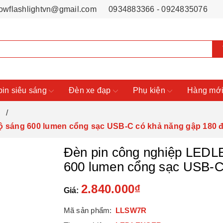
owflashlightvn@gmail.com
0934883366 - 0924835076
pin siêu sáng
Đèn xe đạp
Phụ kiện
Hàng mới
R
sáng 600 lumen cổng sạc USB-C có khả năng gập 180 
Đèn pin công nghiệp LED
600 lumen cổng sạc USB-C
2.840.000₫
Giá:
Mã sản phẩm:
LLSW7R