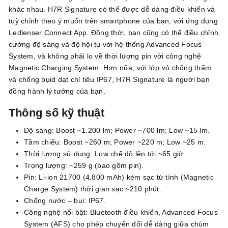
khác nhau. H7R Signature có thể được dễ dàng điều khiển và
tuỳ chỉnh theo ý muốn trên smartphone của bạn, với ứng dụng
Ledlenser Connect App. Đồng thời, bạn cũng có thể điều chỉnh
cường độ sáng và độ hội tụ với hệ thống Advanced Focus
System, và không phải lo về thời lượng pin với công nghệ
Magnetic Charging System. Hơn nữa, với lớp vỏ chống thấm
và chống bụid dạt chỉ tiêu IP67, H7R Signature là người bạn
đồng hành lý tưởng của bạn.
Thông số kỹ thuật
Độ sáng: Boost ~1.200 lm; Power ~700 lm; Low ~15 lm.
Tầm chiếu: Boost ~260 m; Power ~220 m; Low ~25 m.
Thời lượng sử dụng: Low chế độ lên tới ~65 giờ.
Trọng lượng: ~259 g (bao gồm pin).
Pin: Li-ion 21700 (4.800 mAh) kèm sạc từ tính (Magnetic
Charge System) thời gian sạc ~210 phút.
Chống nước – bụi: IP67.
Công nghệ nổi bật: Bluetooth điều khiển, Advanced Focus
System (AFS) cho phép chuyển đổi dễ dàng giữa chùm