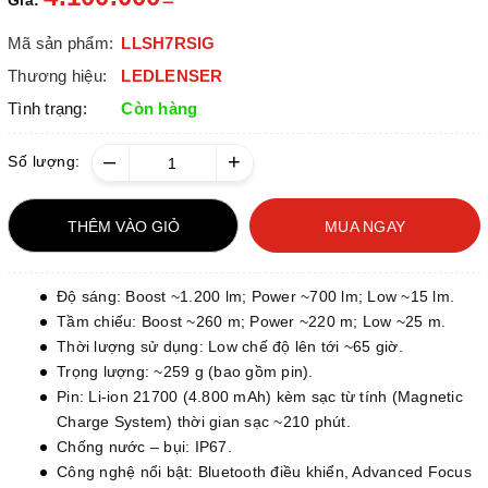
Giá:
Mã sản phẩm:
LLSH7RSIG
Thương hiệu:
LEDLENSER
Tình trạng:
Còn hàng
–
+
Số lượng:
THÊM VÀO GIỎ
MUA NGAY
Độ sáng: Boost ~1.200 lm; Power ~700 lm; Low ~15 lm.
Tầm chiếu: Boost ~260 m; Power ~220 m; Low ~25 m.
Thời lượng sử dụng: Low chế độ lên tới ~65 giờ.
Trọng lượng: ~259 g (bao gồm pin).
Pin: Li-ion 21700 (4.800 mAh) kèm sạc từ tính (Magnetic
Charge System) thời gian sạc ~210 phút.
Chống nước – bụi: IP67.
Công nghệ nổi bật: Bluetooth điều khiển, Advanced Focus