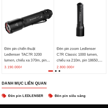
Đèn pin chiến thuật
Đèn pin zoom Ledlenser
Ledlenser TAC7R 3200
C7R Classic 1000 lumen,
lumen, chiếu xa 370m, pin
chiếu xa 210m, pin 18650,
21700, sạc USB-C
sạc Floating Charge
3.190.000₫
2.800.000₫
DANH MỤC LIÊN QUAN
Đèn pin LEDLENSER
Đèn pin siêu sáng