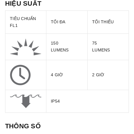
HIỆU SUẤT
TIÊU CHUẨN
TỐI ĐA
TỐI THIỂU
FL1
150
75
LUMENS
LUMENS
4 GIỜ
2 GIỜ
IP54
THÔNG SỐ