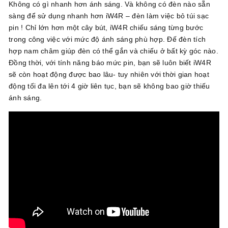
Không có gì nhanh hơn ánh sáng. Và không có đèn nào sẵn
sàng để sử dụng nhanh hơn iW4R – đèn làm việc bỏ túi sạc
pin ! Chỉ lớn hơn một cây bút, iW4R chiếu sáng từng bước
trong công việc với mức độ ánh sáng phù hợp. Đế đèn tích
hợp nam châm giúp đèn có thể gắn và chiếu ở bất kỳ góc nào.
Đồng thời, với tính năng báo mức pin, bạn sẽ luôn biết iW4R
sẽ còn hoạt động được bao lâu- tuy nhiên với thời gian hoạt
động tối đa lên tới 4 giờ liên tục, bạn sẽ không bao giờ thiếu
ánh sáng.