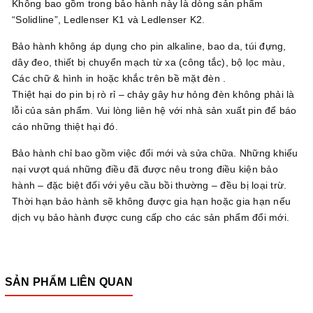
Không bao gồm trong bảo hành này là dòng sản phẩm
“Solidline”, Ledlenser K1 và Ledlenser K2.
Bảo hành không áp dụng cho pin alkaline, bao da, túi đựng,
dây đeo, thiết bị chuyển mạch từ xa (công tắc), bộ lọc màu,
Các chữ & hình in hoặc khắc trên bề mặt đèn .
Thiệt hại do pin bị rò rỉ – chảy gây hư hỏng đèn không phải là
lỗi của sản phẩm. Vui lòng liên hệ với nhà sản xuất pin để báo
cáo những thiệt hại đó.
Bảo hành chỉ bao gồm việc đổi mới và sửa chữa. Những khiếu
nại vượt quá những điều đã được nêu trong điều kiện bảo
hành – đặc biệt đối với yêu cầu bồi thường – đều bị loại trừ.
Thời hạn bảo hành sẽ không được gia hạn hoặc gia hạn nếu
dịch vụ bảo hành được cung cấp cho các sản phẩm đổi mới.
SẢN PHẨM LIÊN QUAN