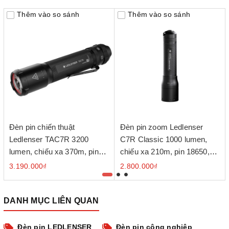
Thêm vào so sánh
Thêm vào so sánh
Đèn pin chiến thuật
Đèn pin zoom Ledlenser
Ledlenser TAC7R 3200
C7R Classic 1000 lumen,
lumen, chiếu xa 370m, pin
chiếu xa 210m, pin 18650,
21700, sạc USB-C
sạc Floating Charge
3.190.000₫
2.800.000₫
DANH MỤC LIÊN QUAN
Đèn pin LEDLENSER
Đèn pin công nghiệp