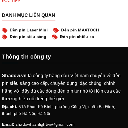
ĐỌC TIẾP
mã và các thiết kế phù hợp với t...
DANH MỤC LIÊN QUAN
Đèn pin Laser Mini
Đèn pin MAXTOCH
Đèn pin siêu sáng
Đèn pin chiếu xa
Thông tin công ty
Shadow.vn
là công ty hàng đầu Việt nam chuyên về đèn
pin siêu sáng cao cấp, chuyên dụng, đặc chủng, chính
hãng với đầy đủ các dòng đèn pin từ nhỏ tới lớn của các
thương hiệu nổi tiếng thế giới.
Địa chỉ:
51A Phan Kế Bính, phường Cống Vị, quận Ba Đình,
thành phố Hà Nội, Hà Nội
Email:
shadowflashlightvn@gmail.com