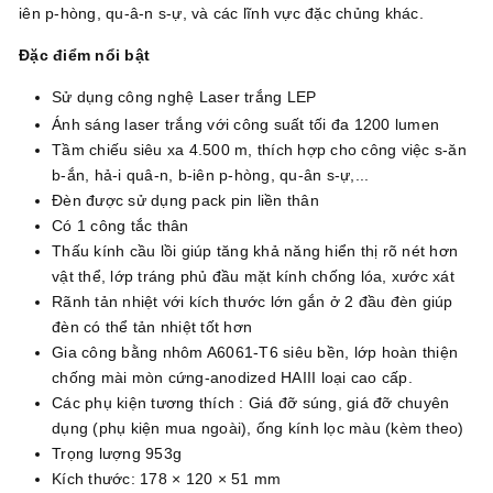
iên p-hòng, qu-â-n s-ự, và các lĩnh vực đặc chủng khác.
Đặc điểm nổi bật
Sử dụng công nghệ Laser trắng LEP
Ánh sáng laser trắng với công suất tối đa 1200 lumen
Tầm chiếu siêu xa 4.500 m, thích hợp cho công việc s-ăn
b-ắn, hả-i quâ-n, b-iên p-hòng, qu-ân s-ự,...
Đèn được sử dụng pack pin liền thân
Có 1 công tắc thân
Thấu kính cầu lồi giúp tăng khả năng hiển thị rõ nét hơn
vật thể, lớp tráng phủ đầu mặt kính chống lóa, xước xát
Rãnh tản nhiệt với kích thước lớn gắn ở 2 đầu đèn giúp
đèn có thể tản nhiệt tốt hơn
Gia công bằng nhôm A6061-T6 siêu bền, lớp hoàn thiện
chống mài mòn cứng-anodized HAIII loại cao cấp.
Các phụ kiện tương thích : Giá đỡ súng, giá đỡ chuyên
dụng (phụ kiện mua ngoài), ống kính lọc màu (kèm theo)
Trọng lượng 953g
Kích thước: 178 × 120 × 51 mm