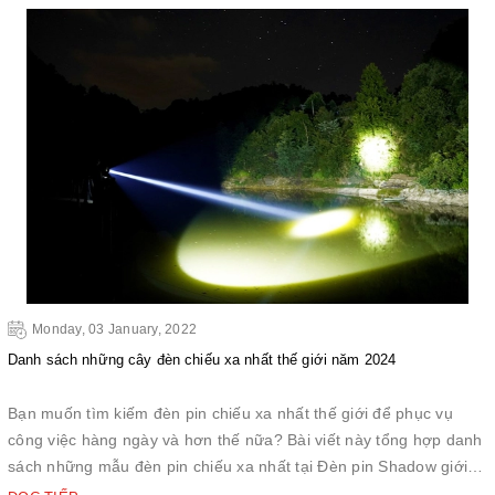
Monday, 03 January, 2022
Danh sách những cây đèn chiếu xa nhất thế giới năm 2024
Bạn muốn tìm kiếm đèn pin chiếu xa nhất thế giới để phục vụ
công việc hàng ngày và hơn thế nữa? Bài viết này tổng hợp danh
sách những mẫu đèn pin chiếu xa nhất tại Đèn pin Shadow giới
thiệu đến các bạn. Các loại đèn pin này có sự đa dạng về mẫu