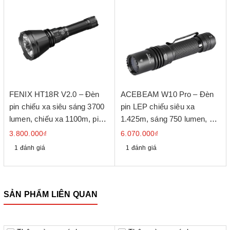
FENIX HT18R V2.0 – Đèn
ACEBEAM W10 Pro – Đèn
pin chiếu xa siêu sáng 3700
pin LEP chiếu siêu xa
lumen, chiếu xa 1100m, pin
1.425m, sáng 750 lumen, pin
sạc 6000mAh, IP68
21700 USB-C
3.800.000₫
6.070.000₫
1 đánh giá
1 đánh giá
SẢN PHẨM LIÊN QUAN