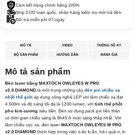
Cam kết hàng chính hãng 100%
Ship COD toàn quốc, nhận hàng kiểm tra mới trả tiền
Đổi trả miễn phí 07 ngày
MÔ TẢ
VIDEO
THÔNG SỐ KT
BỘ SẢN PHẨM
HƯỚNG DẪN
ĐÁNH GIÁ
Mô tả sản phẩm
Đèn laser trắng MAXTOCH OWLEYES W PRO
v2.0
DIAMOND
là một trong những cây
đèn pin chiếu xa
nhất thế giới
áp dụng công nghệ LEP
với tầm chiếu xa đạt
4.500m và độ sáng tối đa là 1200 lumen, với
tinh thể phốt
pho kim cương
siêu bền. Đèn sử dụng pack pin liền thân
có thời gian chiếu sáng là 8h45 ở mức sáng thấp nhất. Với
tầm chiếu cực xa, đèn laser
MAXTOCH OWLEYES W PRO
v2.0
DIAMOND
thích hợp trong việc s-ăn b-ắn, hả-i quâ-n, b-