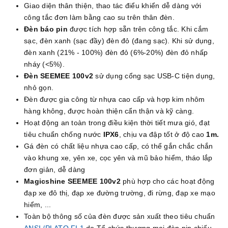
Giao diện thân thiện, thao tác điểu khiển dễ dàng với
công tắc đơn làm bằng cao su trên thân đèn.
Đèn báo pin
được tích hợp sẵn trên công tắc. Khi cắm
sạc, đèn xanh (sạc đầy) đèn đỏ (đang sạc). Khi sử dụng,
đèn xanh (21% - 100%) đèn đỏ (6%-20%) đèn đỏ nhấp
nháy (<5%).
Đèn
SEEMEE 100v2
sử dụng cổng sạc USB-C tiện dụng,
nhỏ gọn.
Đèn được gia công từ nhựa cao cấp và hợp kim nhôm
hàng không, được hoàn thiện cẩn thận và kỹ càng.
Hoạt động an toàn trong điều kiện thời tiết mưa gió, đạt
tiêu chuẩn chống nước
IPX6
, chịu va đập tốt ở độ cao
1m.
Gá đèn có chất liệu nhựa cao cấp, có thể gắn chắc chắn
vào khung xe, yên xe, cọc yên và mũ bảo hiểm, tháo lắp
đơn giản, dễ dàng
Magicshine SEEMEE 100v2
phù hợp cho các hoạt động
đạp xe đô thị, đạp xe đường trường, đi rừng, đạp xe mạo
hiểm, ...
Toàn bộ thông số của đèn được sản xuất theo tiêu chuẩn