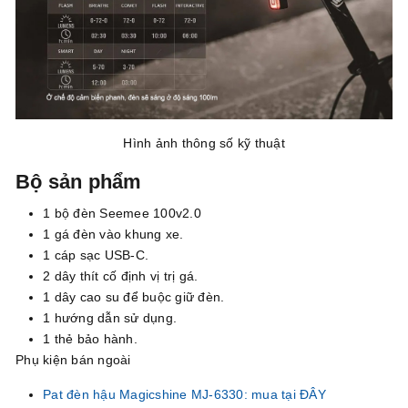
Hình ảnh thông số kỹ thuật
Bộ sản phẩm
1 bộ đèn Seemee 100v2.0
1 gá đèn vào khung xe.
1 cáp sạc USB-C.
2 dây thít cố định vị trị gá.
1 dây cao su để buộc giữ đèn.
1 hướng dẫn sử dụng.
1 thẻ bảo hành.
Phụ kiện bán ngoài
Pat đèn hậu Magicshine MJ-6330: mua tại ĐÂY