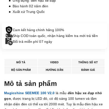
Ứng dụng: đèn hậu xe đạp
Bảo hành 02 năm đèn
Xuất xứ Trung Quốc
Cam kết hàng chính hãng 100%
Ship COD toàn quốc, nhận hàng kiểm tra mới trả tiền
Đổi trả miễn phí 07 ngày
MÔ TẢ
VIDEO
THÔNG SỐ KT
BỘ SẢN PHẨM
HƯỚNG DẪN
ĐÁNH GIÁ
Mô tả sản phẩm
Magicshine SEEMEE 100
V2.0
là mẫu
đèn hậu xe đạp nhỏ
gọn
, được trang bị LED đỏ, có độ sáng 100 lumen và tầm
nhận diện đèn có thể xa tới 2000 mét. Tuy là mẫu đèn hậu xe