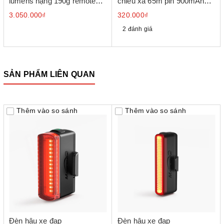
lumens nặng 190g remote
chiếu xa 65m pin 900mAh
không dây
cổng sạc USB-C
3.050.000₫
320.000₫
2 đánh giá
SẢN PHẨM LIÊN QUAN
Thêm vào so sánh
Thêm vào so sánh
Đèn hậu xe đạp
Đèn hậu xe đạp