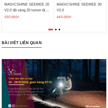
MAGICSHINE SEEMEE 20
MAGICSHINE SEEMEE 30
V2.0 độ sáng 20 lumen tầm
V2.0
nhận diện 800m
330.000₫
440.000₫
BÀI VIẾT LIÊN QUAN