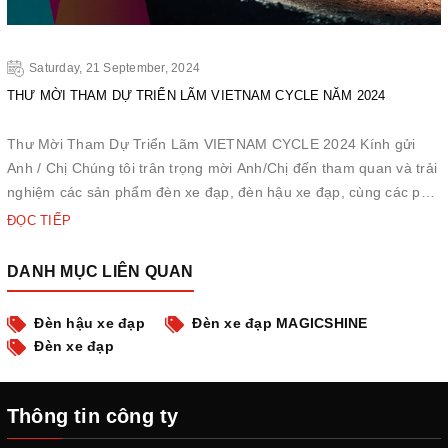
Saturday, 21 September, 2024
THƯ MỜI THAM DỰ TRIỂN LÃM VIETNAM CYCLE NĂM 2024
Thư Mời Tham Dự Triển Lãm VIETNAM CYCLE 2024 Kính gửi
Anh / Chị Chúng tôi trân trọng mời Anh/Chị đến tham quan và trải
nghiệm các sản phẩm đèn xe đạp, đèn hậu xe đạp, cùng các phụ
kiện đèn xe đạp của chúng tôi tại triển lãm xe đạp năm 2024.
ĐỌC TIẾP
Thời gian: 26 - 28/9/2024 Địa điểm: SECC Sảnh A1, Quận ...
DANH MỤC LIÊN QUAN
Đèn hậu xe đạp
Đèn xe đạp MAGICSHINE
Đèn xe đạp
Thông tin công ty