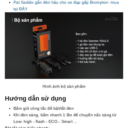
Pat Saddix gắn đèn hậu cho xe đạp gấp Brompton: mua
tại ĐÂY
Hình ảnh bộ sản phẩm
Hướng dẫn sử dụng
Bấm giữ công tắc để bật/tắt đèn
Khi đèn sáng, bấm nhanh 1 lần để chuyển nấc sáng.từ
Low- high - flash - ECO.- Smart ...
Bật.tắt cảm biến phanh: