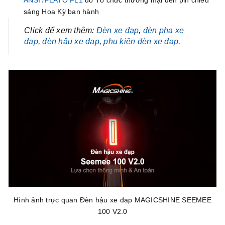
ANSI /PLATO FL1
do Tổ chức thương mại đèn pin chiếu
sáng Hoa Kỳ ban hành
Click để xem thêm:
Đèn xe đạp
,
đèn pha xe
đạp
,
đèn hậu xe đạp
,
phụ kiện đèn xe đạp
.
Hình ảnh trực quan Đèn hậu xe đạp MAGICSHINE SEEMEE
100 V2.0