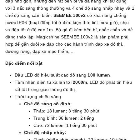
đạp nhỏ gọn, nhưng đèn rất bền bỉ và đa năng khi sử dụng
với 3 nấc sáng thông thường và 4 chế độ sáng nhấp nháy và 1
chế độ sáng cảm biến.
SEEMEE 100v2
có khả năng chống
nước IPX6 (hoạt động tốt ở điều kiện thời tiết mưa gió), chịu
va đập tốt ở độ cao 1m. Bộ gá đi kèm bền bỉ, chắc chắn và dễ
dàng tháo lắp. Magicshine SEEMEE 100v2 là sản phẩm phù
hợp để gắn đuôi xe đạp cho các hành trình đạp xe đô thị,
đường rừng, đạp xe mạo hiểm, ...
Đặc điểm nổi bật
Đầu LED đỏ hiệu suất cao độ sáng
100 lumen.
Tầm nhận diện từ xa lên tới
2000m
, LED đỏ phát tín hiệu
rất tốt trong giao thông đô thị.
Thời lượng chiếu sáng
Chế độ sáng cố định:
Thấp: 18 lumen; 3 tiếng 30 phút
Trung bình: 36 lumen; 2 tiếng
Cao: 72 lumen; 1 tiếng 30 phút
Chế độ nhấp nháy:
Flash (nhấp nháy nhanh): 72 lumen; 10 tiếng