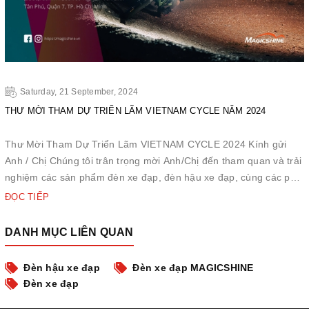
Saturday, 21 September, 2024
THƯ MỜI THAM DỰ TRIỂN LÃM VIETNAM CYCLE NĂM 2024
Thư Mời Tham Dự Triển Lãm VIETNAM CYCLE 2024 Kính gửi
Anh / Chị Chúng tôi trân trọng mời Anh/Chị đến tham quan và trải
nghiệm các sản phẩm đèn xe đạp, đèn hậu xe đạp, cùng các phụ
kiện đèn xe đạp của chúng tôi tại triển lãm xe đạp năm 2024.
ĐỌC TIẾP
Thời gian: 26 - 28/9/2024 Địa điểm: SECC Sảnh A1, Quận ...
DANH MỤC LIÊN QUAN
Đèn hậu xe đạp
Đèn xe đạp MAGICSHINE
Đèn xe đạp