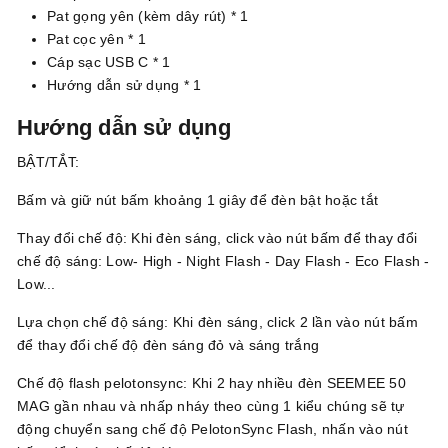
Pat gọng yên (kèm dây rút) * 1
Pat cọc yên * 1
Cáp sạc USB C * 1
Hướng dẫn sử dụng * 1
Hướng dẫn sử dụng
BẬT/TẮT:
Bấm và giữ nút bấm khoảng 1 giây để đèn bật hoặc tắt
Thay đổi chế độ: Khi đèn sáng, click vào nút bấm để thay đổi
chế độ sáng: Low- High - Night Flash - Day Flash - Eco Flash -
Low...
Lựa chọn chế độ sáng: Khi đèn sáng, click 2 lần vào nút bấm
để thay đổi chế độ đèn sáng đỏ và sáng trắng
Chế độ flash pelotonsync: Khi 2 hay nhiều đèn SEEMEE 50
MAG gần nhau và nhấp nháy theo cùng 1 kiểu chúng sẽ tự
động chuyển sang chế độ PelotonSync Flash, nhấn vào nút