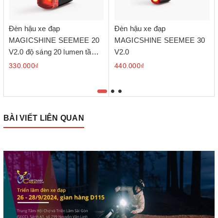
Đèn hậu xe đạp
Đèn hậu xe đạp
MAGICSHINE SEEMEE 20
MAGICSHINE SEEMEE 30
V2.0 độ sáng 20 lumen tầm
V2.0
nhận diện 800m
330.000₫
440.000₫
BÀI VIẾT LIÊN QUAN