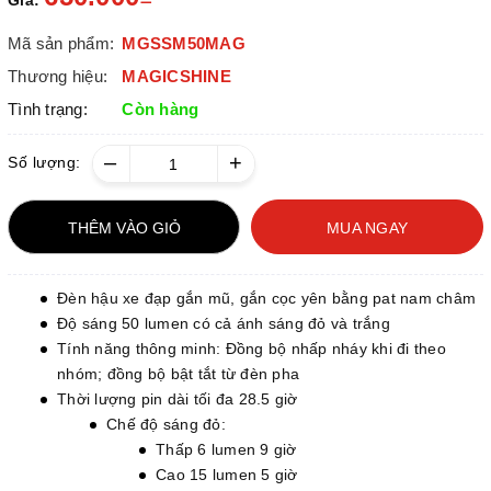
Giá:
Mã sản phẩm:
MGSSM50MAG
Thương hiệu:
MAGICSHINE
Tình trạng:
Còn hàng
–
+
Số lượng:
THÊM VÀO GIỎ
MUA NGAY
Đèn hậu xe đạp gắn mũ, gắn cọc yên bằng pat nam châm
Độ sáng 50 lumen có cả ánh sáng đỏ và trắng
Tính năng thông minh: Đồng bộ nhấp nháy khi đi theo
nhóm; đồng bộ bật tắt từ đèn pha
Thời lượng pin dài tối đa 28.5 giờ
Chế độ sáng đỏ:
Thấp 6 lumen 9 giờ
Cao 15 lumen 5 giờ