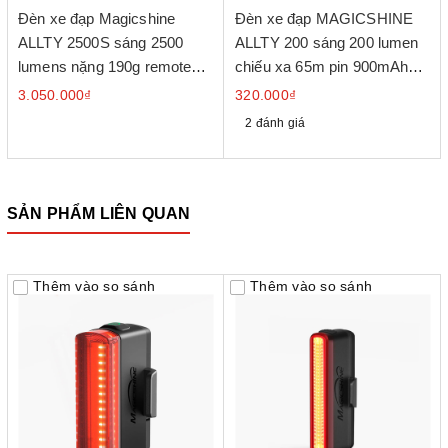
Đèn xe đạp Magicshine
Đèn xe đạp MAGICSHINE
ALLTY 2500S sáng 2500
ALLTY 200 sáng 200 lumen
lumens nặng 190g remote
chiếu xa 65m pin 900mAh
không dây
cổng sạc USB-C
3.050.000₫
320.000₫
2 đánh giá
SẢN PHẨM LIÊN QUAN
Thêm vào so sánh
Thêm vào so sánh