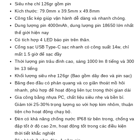
Siêu nhẹ chỉ 126gr gồm pin
Kích thước: 79.0mm x 39.5mm x 49.8mm
Công tắc kép giúp vận hành dễ dàng và nhanh chóng.
Dung lượng pin 4000mAh, dung lượng pin 18650 lớn nhất
thế giới hiện nay
Có tích hợp 4 LED báo pin trên thân.
Cổng sạc USB Type-C sạc nhanh có công suất 14w, chỉ
mất 1.5 giờ để sạc đầy
Thời lượng pin trâu đỉnh cao, sáng 1000 lm 8 tiếng và 300
lm 13 tiếng
Khối lượng siêu nhẹ 126gr (Bao gồm dây đeo và pin sạc)
Băng đeo đầu có phản quang và co giãn thoát mồ hôi
nhanh, phù hợp để hoạt động liên tục trong thời gian dài
Gia công bằng nhựa PC, chất liệu siêu nhẹ và bền bỉ.
Giảm tới 25-30% trọng lượng so với hợp kim nhôm, thuận
tiện cho hoạt động chạy bộ.
Đèn có khả năng chống nước IP68 từ bên trong, chống va
đập tốt ở độ cao 2m, hoạt động tốt trong các điều kiện
thời tiết khắc nghiệt