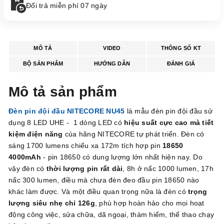
Đổi trả miễn phí 07 ngày
MÔ TẢ
VIDEO
THÔNG SỐ KT
BỘ SẢN PHẨM
HƯỚNG DẪN
ĐÁNH GIÁ
Mô tả sản phẩm
Đèn pin đội đầu NITECORE NU45
là mẫu đèn pin đội đầu sử
dụng 8 LED UHE - 1 dòng LED có
hiệu suất cực cao mà tiết
kiệm điện năng
của hãng NITECORE tự phát triển. Đèn có
sáng 1700 lumens chiếu xa 172m tích hợp pin
18650
4000mAh
- pin 18650 có dung lượng lớn nhất hiện nay. Do
vậy đèn có
thời lượng pin rất dài
, 8h ở nấc 1000 lumen, 17h
nấc 300 lumen, điều mà chưa đèn đeo đầu pin 18650 nào
khác làm được. Và một điều quan trọng nữa là đèn có
trọng
lượng siêu nhẹ chỉ 126g
, phù hợp hoàn hảo cho mọi hoạt
động công việc, sửa chữa, dã ngoại, thám hiểm, thể thao chạy