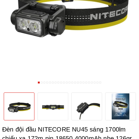
Đèn đội đầu NITECORE NU45 sáng 1700lm
chiếu xa 172m pin 18650 4000mAh nhẹ 126gr