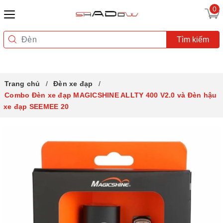
0
Tìm kiếm
Trang chủ
Đèn xe đạp
Combo Đèn xe đạp MAGICSHINE ALLTY 400 V2.0 và Đèn hậu
xe đạp SEEMEE 20