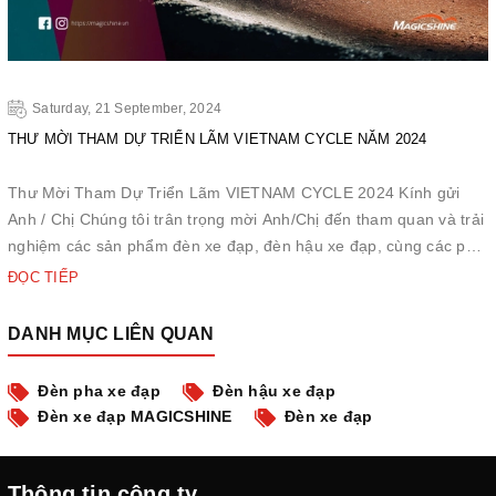
Saturday, 21 September, 2024
THƯ MỜI THAM DỰ TRIỂN LÃM VIETNAM CYCLE NĂM 2024
Thư Mời Tham Dự Triển Lãm VIETNAM CYCLE 2024 Kính gửi
Anh / Chị Chúng tôi trân trọng mời Anh/Chị đến tham quan và trải
nghiệm các sản phẩm đèn xe đạp, đèn hậu xe đạp, cùng các phụ
kiện đèn xe đạp của chúng tôi tại triển lãm xe đạp năm 2024.
ĐỌC TIẾP
Thời gian: 26 - 28/9/2024 Địa điểm: SECC Sảnh A1, Quận ...
DANH MỤC LIÊN QUAN
Đèn pha xe đạp
Đèn hậu xe đạp
Đèn xe đạp MAGICSHINE
Đèn xe đạp
Thông tin công ty