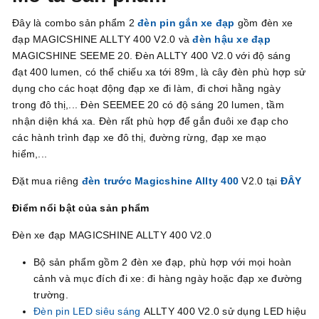
Đây là combo sản phẩm 2
đèn pin gắn xe đạp
gồm đèn xe
đạp MAGICSHINE ALLTY 400 V2.0 và
đèn hậu xe đạp
MAGICSHINE SEEME 20. Đèn ALLTY 400 V2.0 với độ sáng
đạt 400 lumen, có thể chiếu xa tới 89m, là cây đèn phù hợp sử
dụng cho các hoạt động đạp xe đi làm, đi chơi hằng ngày
trong đô thị,... Đèn SEEMEE 20 có độ sáng 20 lumen, tầm
nhận diện khá xa. Đèn rất phù hợp để gắn đuôi xe đạp cho
các hành trình đạp xe đô thị, đường rừng, đạp xe mạo
hiểm,...
Đặt mua riêng
đèn trước Magicshine Allty 400
V2.0 tại
ĐÂY
Điểm nổi bật của sản phẩm
Đèn xe đạp MAGICSHINE ALLTY 400 V2.0
Bộ sản phẩm gồm 2 đèn xe đạp, phù hợp với mọi hoàn
cảnh và mục đích đi xe: đi hàng ngày hoặc đạp xe đường
trường.
Đèn pin LED siêu sáng
ALLTY 400 V2.0 sử dụng LED hiệu