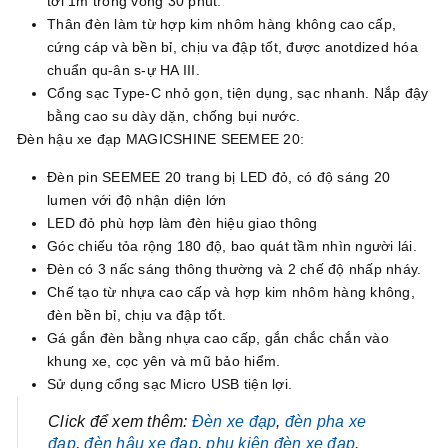
tới 1m trong vòng 30 phút.
Thân đèn làm từ hợp kim nhôm hàng không cao cấp,
cứng cáp và bền bỉ, chịu va đập tốt, được anotdized hóa
chuẩn qu-ân s-ự HA III.
Cổng sạc Type-C nhỏ gọn, tiện dụng, sạc nhanh. Nắp đậy
bằng cao su dày dặn, chống bụi nước.
Đèn hậu xe đạp MAGICSHINE SEEMEE 20:
Đèn pin SEEMEE 20 trang bị LED đỏ, có độ sáng 20
lumen với độ nhận diện lớn
LED đỏ phù hợp làm đèn hiệu giao thông
Góc chiếu tỏa rộng 180 độ, bao quát tầm nhìn người lái.
Đèn có 3 nấc sáng thông thường và 2 chế độ nhấp nháy.
Chế tạo từ nhựa cao cấp và hợp kim nhôm hàng không,
đèn bền bỉ, chịu va đập tốt.
Gá gắn đèn bằng nhựa cao cấp, gắn chắc chắn vào
khung xe, cọc yên và mũ bảo hiểm.
Sử dụng cổng sạc Micro USB tiện lợi.
Click để xem thêm:
Đèn xe đạp
,
đèn pha xe
đạp
,
đèn hậu xe đạp
,
phụ kiện đèn xe đạp
.