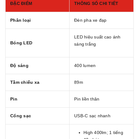
ĐẶC ĐIỂM
THÔNG SỐ CHI TIẾT
Phân loại
Đèn pha xe đạp
LED hiệu suất cao ánh
Bóng LED
sáng trắng
Độ sáng
400 lumen
Tầm chiếu xa
89m
Pin
Pin liền thân
Cổng sạc
USB-C sạc nhanh
High 400lm; 1 tiếng