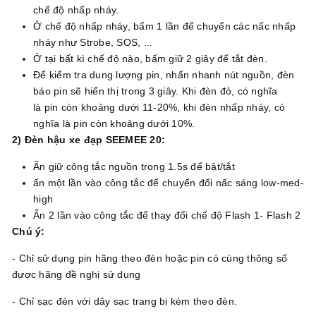
chế độ nhấp nháy.
Ở chế độ nhấp nháy, bấm 1 lần để chuyển các nấc nhấp
nháy như Strobe, SOS, ...
Ở tại bất kì chế độ nào, bấm giữ 2 giây để tắt đèn.
Để kiểm tra dung lượng pin, nhấn nhanh nút nguồn, đèn
báo pin sẽ hiển thị trong 3 giây. Khi đèn đỏ, có nghĩa
là pin còn khoảng dưới 11-20%, khi đèn nhấp nháy, có
nghĩa là pin còn khoảng dưới 10%.
2) Đèn hậu xe đạp SEEMEE 20:
Ấn giữ công tắc nguồn trong 1.5s để bật/tắt
ấn một lần vào công tắc để chuyển đổi nấc sáng low-med-
high
Ấn 2 lần vào công tắc để thay đổi chế độ Flash 1- Flash 2
Chú ý:
- Chỉ sử dụng pin hãng theo đèn hoặc pin có cùng thông số
được hãng đề nghị sử dụng
- Chỉ sạc đèn với dây sạc trang bị kèm theo đèn.