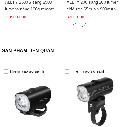
ALLTY 2500S sáng 2500
ALLTY 200 sáng 200 lumen
lumens nặng 190g remote
chiếu xa 65m pin 900mAh
không dây
cổng sạc USB-C
3.050.000₫
320.000₫
2 đánh giá
SẢN PHẨM LIÊN QUAN
Thêm vào so sánh
Thêm vào so sánh