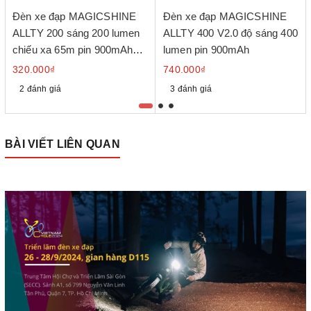
Đèn xe đạp MAGICSHINE
Đèn xe đạp MAGICSHINE
ALLTY 200 sáng 200 lumen
ALLTY 400 V2.0 độ sáng 400
chiếu xa 65m pin 900mAh
lumen pin 900mAh
cổng sạc USB-C
320.000₫
740.000₫
2 đánh giá
3 đánh giá
BÀI VIẾT LIÊN QUAN