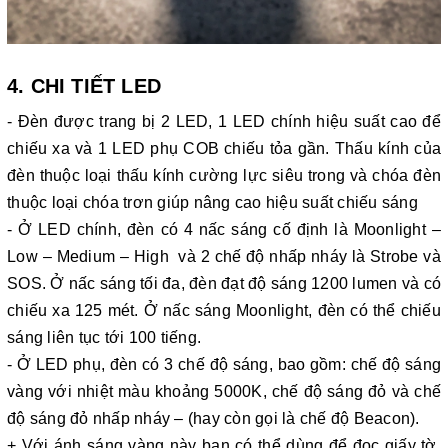
4. CHI TIẾT LED
- Đèn được trang bị 2 LED, 1 LED chính hiệu suất cao để
chiếu xa và 1 LED phụ COB chiếu tỏa gần. Thấu kính của
đèn thuộc loại thấu kính cường lực siêu trong và chóa đèn
thuộc loại chóa trơn giúp nâng cao hiệu suất chiếu sáng
- Ở LED chính, đèn có 4 nấc sáng cố định là Moonlight –
Low – Medium – High và 2 chế độ nhấp nháy là Strobe và
SOS. Ở nấc sáng tối đa, đèn đạt độ sáng 1200 lumen và có
chiếu xa 125 mét. Ở nấc sáng Moonlight, đèn có thể chiếu
sáng liên tục tới 100 tiếng.
- Ở LED phụ, đèn có 3 chế độ sáng, bao gồm: chế độ sáng
vàng với nhiệt màu khoảng 5000K, chế độ sáng đỏ và chế
độ sáng đỏ nhấp nháy – (hay còn gọi là chế độ Beacon).
+ Với ánh sáng vàng này bạn có thể dùng để đọc giấy tờ,