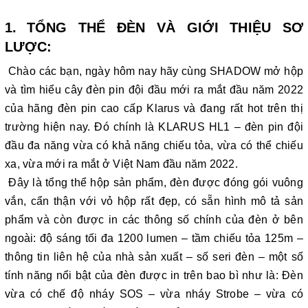
1.
TỔNG THỂ ĐÈN VÀ GIỚI THIỆU SƠ
LƯỢC:
Chào các bạn, ngày hôm nay hãy cùng SHADOW mở hộp
và tìm hiểu cây đèn pin đội đầu mới ra mắt đầu năm 2022
của hãng đèn pin cao cấp Klarus và đang rất hot trên thị
trường hiện nay. Đó chính là KLARUS HL1 – đèn pin đội
đầu đa năng vừa có khả năng chiếu tỏa, vừa có thể chiếu
xa, vừa mới ra mắt ở Việt Nam đầu năm 2022.
Đây là tổng thể hộp sản phẩm, đèn được đóng gói vuông
vắn, cẩn thận với vỏ hộp rất đẹp, có sẵn hình mô tả sản
phẩm và còn được in các thông số chính của đèn ở bên
ngoài: độ sáng tối đa 1200 lumen – tầm chiếu tỏa 125m –
thông tin liên hệ của nhà sản xuất – số seri đèn – một số
tính năng nổi bật của đèn được in trên bao bì như là: Đèn
vừa có chế độ nháy SOS – vừa nháy Strobe – vừa có