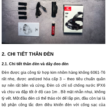
2. CHI TIẾT THÂN ĐÈN
2.1. Chi tiết thân đèn và dây đeo đèn
Đèn được gia công từ hợp kim nhôm hàng không 6061-T6
rất nhẹ, được andized hóa cấp 3 – theo tiêu chuẩn quân
sự nên rất bền và cứng. Đèn có chỉ số chống nước IPX6
và chịu va đập tốt ở độ cao 1m . Bề mặt nhẵn nhụi, không
tỳ vết. Một đầu đèn có thể tháo rời để lắp pin, đầu còn lại là
bộ phận công tắc đơn điều khiển đèn với cổng sạc của