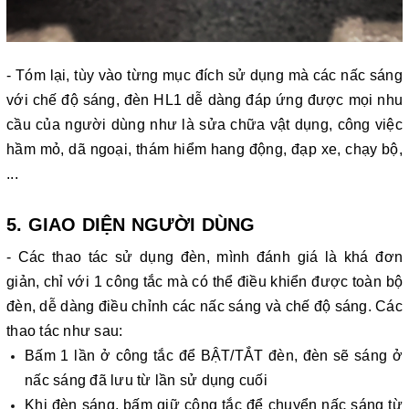
- Tóm lại, tùy vào từng mục đích sử dụng mà các nấc sáng
với chế độ sáng, đèn HL1 dễ dàng đáp ứng được mọi nhu
cầu của người dùng như là sửa chữa vật dụng, công việc
hầm mỏ, dã ngoại, thám hiểm hang động, đạp xe, chạy bộ,
...
5. GIAO DIỆN NGƯỜI DÙNG
- Các thao tác sử dụng đèn, mình đánh giá là khá đơn
giản, chỉ với 1 công tắc mà có thể điều khiển được toàn bộ
đèn, dễ dàng điều chỉnh các nấc sáng và chế độ sáng. Các
thao tác như sau:
Bấm 1 lần ở công tắc để BẬT/TẮT đèn, đèn sẽ sáng ở
nấc sáng đã lưu từ lần sử dụng cuối
Khi đèn sáng, bấm giữ công tắc để chuyển nấc sáng từ