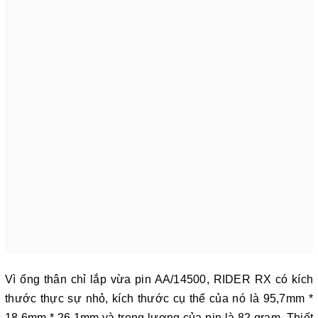
Vì ống thân chỉ lắp vừa pin AA/14500, RIDER RX có kích
thước thực sự nhỏ, kích thước cụ thể của nó là 95,7mm *
18,6mm * 26,1mm và trọng lượng của pin là 82 gram. Thiết