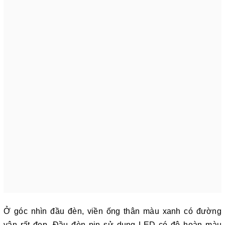
Ở góc nhìn đầu đèn, viền ống thân màu xanh có đường
vân rất đẹp. Đầu đèn pin sử dụng LED có độ hoàn màu