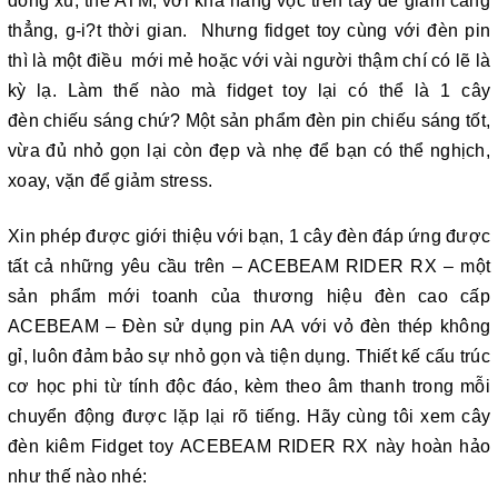
đồng xu, thẻ ATM, với khả năng vọc trên tay để giảm căng
thẳng, g-i?t thời gian. Nhưng fidget toy cùng với đèn pin
thì là một điều mới mẻ hoặc với vài người thậm chí có lẽ là
kỳ lạ. Làm thế nào mà fidget toy lại có thể là 1 cây
đèn chiếu sáng chứ? Một sản phẩm đèn pin chiếu sáng tốt,
vừa đủ nhỏ gọn lại còn đẹp và nhẹ để bạn có thể nghịch,
xoay, vặn để giảm stress.
Xin phép được giới thiệu với bạn, 1 cây đèn đáp ứng được
tất cả những yêu cầu trên – ACEBEAM RIDER RX – một
sản phẩm mới toanh của thương hiệu đèn cao cấp
ACEBEAM – Đèn sử dụng pin AA với vỏ đèn thép không
gỉ, luôn đảm bảo sự nhỏ gọn và tiện dụng. Thiết kế cấu trúc
cơ học phi từ tính độc đáo, kèm theo âm thanh trong mỗi
chuyển động được lặp lại rõ tiếng. Hãy cùng tôi xem cây
đèn kiêm Fidget toy ACEBEAM RIDER RX này hoàn hảo
như thế nào nhé: