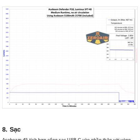
8. Sạc
Acebeam đã tích hợp cổng sạc USB-C vào phần thân với vòng