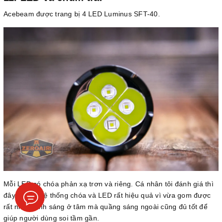
Acebeam được trang bị 4 LED Luminus SFT-40.
Mỗi LED có chóa phản xạ trơn và riêng. Cá nhân tôi đánh giá thì
đây là một hệ thống chóa và LED rất hiệu quả vì vừa gom được
rất nhiều ánh sáng ở tâm mà quầng sáng ngoài cũng đủ tốt để
giúp người dùng soi tầm gần.