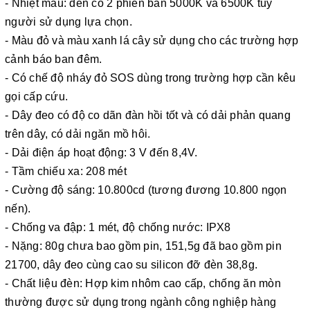
- Nhiệt màu: đèn có 2 phiên bản 5000K và 6500K tùy
người sử dụng lựa chọn.
- Màu đỏ và màu xanh lá cây sử dụng cho các trường hợp
cảnh báo ban đêm.
- Có chế độ nháy đỏ SOS dùng trong trường hợp cần kêu
gọi cấp cứu.
- Dây đeo có độ co dãn đàn hồi tốt và có dải phản quang
trên dây, có dải ngăn mồ hôi.
- Dải điện áp hoạt động: 3 V đến 8,4V.
- Tầm chiếu xa: 208 mét
- Cường độ sáng: 10.800cd (tương đương 10.800 ngọn
nến).
- Chống va đập: 1 mét, độ chống nước: IPX8
- Nặng: 80g chưa bao gồm pin, 151,5g đã bao gồm pin
21700, dây đeo cùng cao su silicon đỡ đèn 38,8g.
- Chất liệu đèn: Hợp kim nhôm cao cấp, chống ăn mòn
thường được sử dụng trong ngành công nghiệp hàng