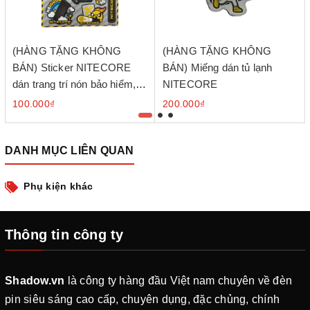
(HÀNG TẶNG KHÔNG
(HÀNG TẶNG KHÔNG
BÁN) Sticker NITECORE
BÁN) Miếng dán tủ lạnh
dán trang trí nón bảo hiểm,
NITECORE
balo độc đáo
100.000₫
200.000₫
DANH MỤC LIÊN QUAN
Phụ kiện khác
Thông tin công ty
Shadow.vn
là công ty hàng đầu Việt nam chuyên về đèn
pin siêu sáng cao cấp, chuyên dụng, đặc chủng, chính