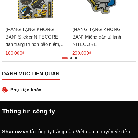
(HÀNG TẶNG KHÔNG
(HÀNG TẶNG KHÔNG
BÁN) Sticker NITECORE
BÁN) Miếng dán tủ lạnh
dán trang trí nón bảo hiểm,
NITECORE
balo độc đáo
100.000₫
200.000₫
DANH MỤC LIÊN QUAN
Phụ kiện khác
Thông tin công ty
Shadow.vn
là công ty hàng đầu Việt nam chuyên về đèn