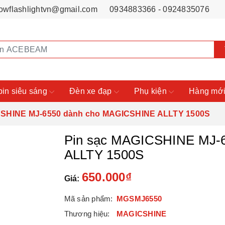
owflashlightvn@gmail.com
0934883366 - 0924835076
pin siêu sáng
Đèn xe đạp
Phụ kiện
Hàng mới
CSHINE MJ-6550 dành cho MAGICSHINE ALLTY 1500S
Pin sạc MAGICSHINE MJ-
ALLTY 1500S
650.000₫
Giá:
Mã sản phẩm:
MGSMJ6550
Thương hiệu:
MAGICSHINE