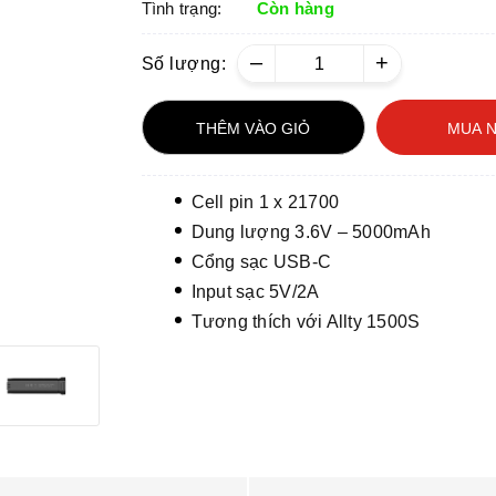
Tình trạng:
Còn hàng
–
+
Số lượng:
THÊM VÀO GIỎ
MUA 
Cell pin 1 x 21700
Dung lượng 3.6V – 5000mAh
Cổng sạc USB-C
Input sạc 5V/2A
Tương thích với Allty 1500S