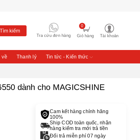
0
Tìm kiếm
Tra cứu đơn hàng
Giỏ hàng
Tài khoản
 về
Thanh lý
Tin tức - Kiến thức
6550 dành cho MAGICSHINE
Cam kết hàng chính hãng
100%
Ship COD toàn quốc, nhận
hàng kiểm tra mới trả tiền
Đổi trả miễn phí 07 ngày