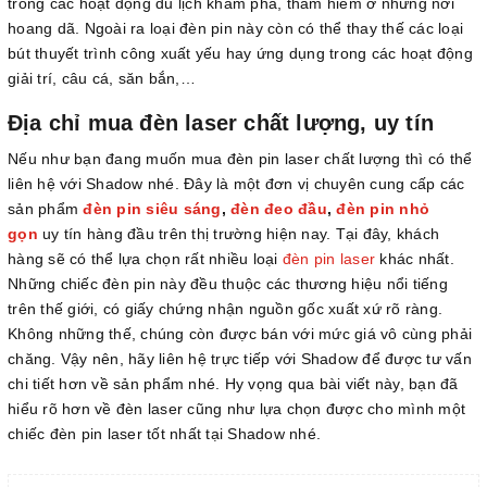
trong các hoạt động du lịch khám phá, thám hiểm ở những nơi
hoang dã. Ngoài ra loại đèn pin này còn có thể thay thế các loại
bút thuyết trình công xuất yếu hay ứng dụng trong các hoạt động
giải trí, câu cá, săn bắn,…
Địa chỉ mua đèn laser chất lượng, uy tín
Nếu như bạn đang muốn mua đèn pin laser chất lượng thì có thể
liên hệ với Shadow nhé. Đây là một đơn vị chuyên cung cấp các
sản phẩm
đèn pin siêu
sáng
,
đèn đeo đầu
,
đèn pin nhỏ
gọn
uy tín hàng đầu trên thị trường hiện nay. Tại đây, khách
hàng sẽ có thể lựa chọn rất nhiều loại
đèn pin laser
khác nhất.
Những chiếc đèn pin này đều thuộc các thương hiệu nổi tiếng
trên thế giới, có giấy chứng nhận nguồn gốc xuất xứ rõ ràng.
Không những thế, chúng còn được bán với mức giá vô cùng phải
chăng. Vậy nên, hãy liên hệ trực tiếp với Shadow để được tư vấn
chi tiết hơn về sản phẩm nhé. Hy vọng qua bài viết này, bạn đã
hiểu rõ hơn về đèn laser cũng như lựa chọn được cho mình một
chiếc đèn pin laser tốt nhất tại Shadow nhé.