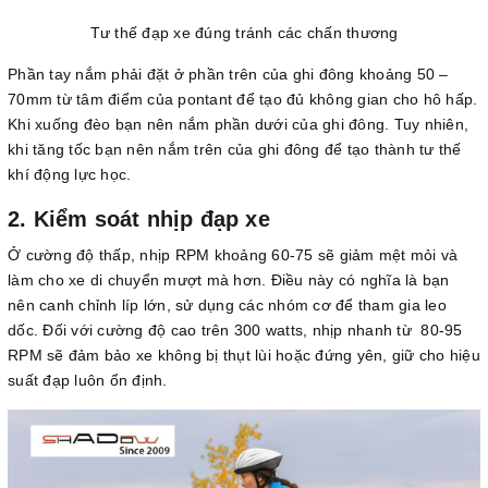
Tư thế đạp xe đúng tránh các chấn thương
Phần tay nắm phải đặt ở phần trên của ghi đông khoảng 50 –
70mm từ tâm điểm của pontant để tạo đủ không gian cho hô hấp.
Khi xuống đèo bạn nên nắm phần dưới của ghi đông. Tuy nhiên,
khi tăng tốc bạn nên nắm trên của ghi đông để tạo thành tư thế
khí động lực học.
2. Kiểm soát nhịp đạp xe
Ở cường độ thấp, nhịp RPM khoảng 60-75 sẽ giảm mệt mỏi và
làm cho xe di chuyển mượt mà hơn. Điều này có nghĩa là bạn
nên canh chỉnh líp lớn, sử dụng các nhóm cơ để tham gia leo
dốc. Đối với cường độ cao trên 300 watts, nhịp nhanh từ 80-95
RPM sẽ đảm bảo xe không bị thụt lùi hoặc đứng yên, giữ cho hiệu
suất đạp luôn ổn định.