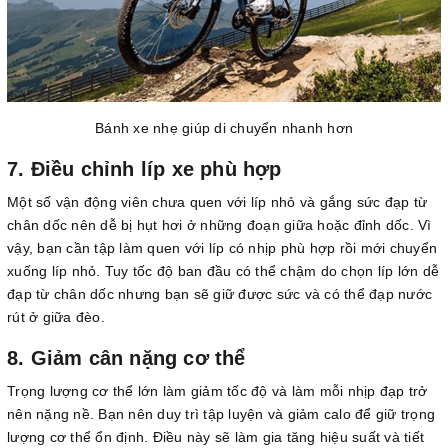
Bánh xe nhẹ giúp di chuyển nhanh hơn
7. Điều chỉnh líp xe phù hợp
Một số vận động viên chưa quen với líp nhỏ và gắng sức đạp từ
chân dốc nên dễ bị hụt hơi ở những đoạn giữa hoặc đỉnh dốc. Vì
vậy, bạn cần tập làm quen với líp có nhịp phù hợp rồi mới chuyển
xuống líp nhỏ. Tuy tốc độ ban đầu có thể chậm do chọn líp lớn dễ
đạp từ chân dốc nhưng bạn sẽ giữ được sức và có thể đạp nước
rút ở giữa đèo.
8. Giảm cân nặng cơ thể
Trọng lượng cơ thể lớn làm giảm tốc độ và làm mỗi nhịp đạp trở
nên nặng nề. Bạn nên duy trì tập luyện và giảm calo để giữ trọng
lượng cơ thể ổn định. Điều này sẽ làm gia tăng hiệu suất và tiết