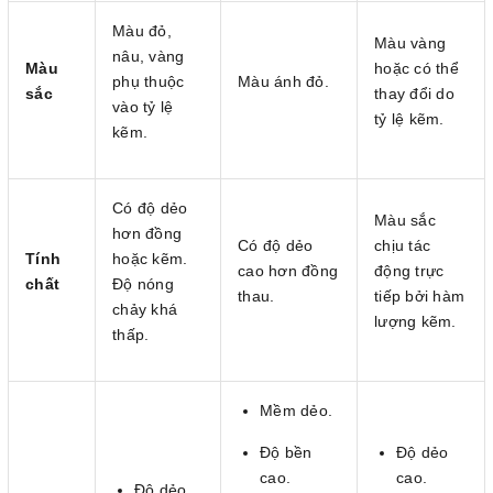
Màu đỏ,
Màu vàng
nâu, vàng
Màu
hoặc có thể
phụ thuộc
Màu ánh đỏ.
sắc
thay đổi do
vào tỷ lệ
tỷ lệ kẽm.
kẽm.
Có độ dẻo
Màu sắc
hơn đồng
Có độ dẻo
chịu tác
Tính
hoặc kẽm.
cao hơn đồng
động trực
chất
Độ nóng
thau.
tiếp bởi hàm
chảy khá
lượng kẽm.
thấp.
Mềm dẻo.
Độ bền
Độ dẻo
cao.
cao.
Độ dẻo