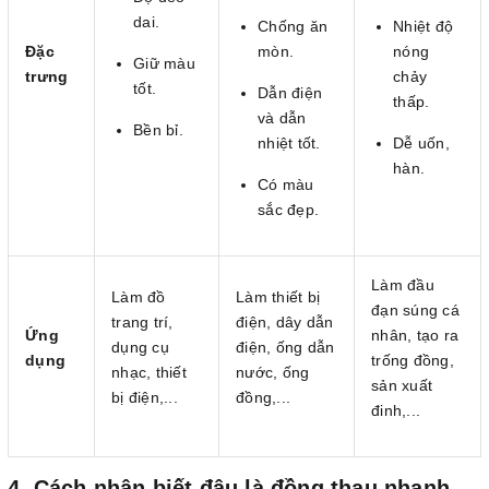
dai.
Chống ăn
Nhiệt độ
Đặc
mòn.
nóng
Giữ màu
trưng
chảy
tốt.
Dẫn điện
thấp.
và dẫn
Bền bỉ.
nhiệt tốt.
Dễ uốn,
hàn.
Có màu
sắc đẹp.
Làm đầu
Làm đồ
Làm thiết bị
đạn súng cá
trang trí,
điện, dây dẫn
Ứng
nhân, tạo ra
dụng cụ
điện, ống dẫn
dụng
trống đồng,
nhạc, thiết
nước, ống
sản xuất
bị điện,...
đồng,...
đinh,...
4. Cách nhận biết đâu là đồng thau nhanh