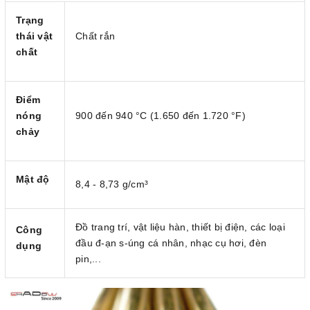
Trạng
thái vật
Chất rắn
chất
Điểm
nóng
900 đến 940 °C (1.650 đến 1.720 °F)
chảy
Mật độ
8,4 - 8,73 g/cm³
Đồ trang trí, vật liệu hàn, thiết bị điện, các loại
Công
đầu đ-ạn s-úng cá nhân, nhạc cụ hơi, đèn
dụng
pin,...