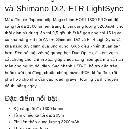
và Shimano Di2, FTR LightSync
Mẫu đèn xe đạp cao cấp Magicshine HORI 1300 PRO có độ
sáng tối đa 1300 lumen, trang bị pin dung lượng 3200mAh cho
thời gian sử dụng lên tới 9,5 giờ, thiết kế gọn nhẹ chỉ 151g và
có khả năng kết nối ANT+, Shimano Di2 và FTR LightSync và
khả năng tùy chỉnh qua ứng dụng. Giúp điều khiển thuận tiện
hơn. Đèn nổi bật với hệ quang học Duo Optics, đi kèm vạch
cắt chống chói chính xác, giúp chiếu sáng hiệu quả mà vẫn an
toàn cho người đối diện. Sạc nhanh USB-C, hỗ trợ gắn trên
hoặc dưới ghi đông, chuẩn chống nước IPX6, khóa đèn, rất
phù hợp cho nhu cầu đạp road, gravel, touring và di chuyển
đô thị hằng ngày.
Đặc điểm nổi bật
Độ sáng tối đa 1300 lumen
Tầm chiếu xa tối đa: 205m
Pin liền thân dung lượng 3200mAh
Thời gian sử dụng