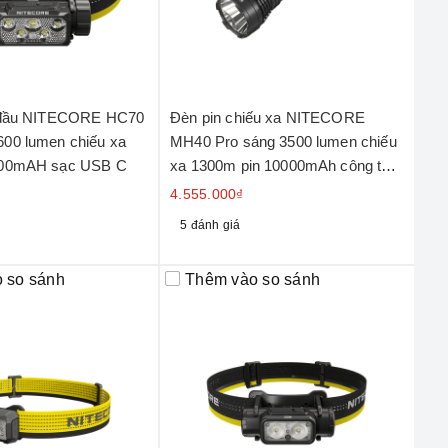
i đầu NITECORE HC70
Đèn pin chiếu xa NITECORE
00 lumen chiếu xa
MH40 Pro sáng 3500 lumen chiếu
000mAH sạc USB C
xa 1300m pin 10000mAh công tắc
remote không dây
4.555.000₫
5 đánh giá
 so sánh
Thêm vào so sánh