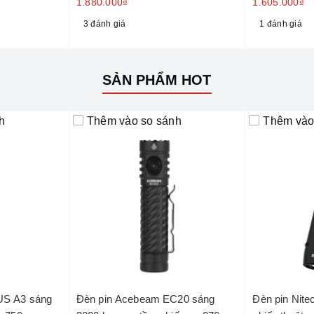
1.880.000₫
1.605.000₫
3 đánh giá
1 đánh giá
SẢN PHẨM HOT
h
Thêm vào so sánh
Thêm vào
US A3 sáng
Đèn pin Acebeam EC20 sáng
Đèn pin Nit