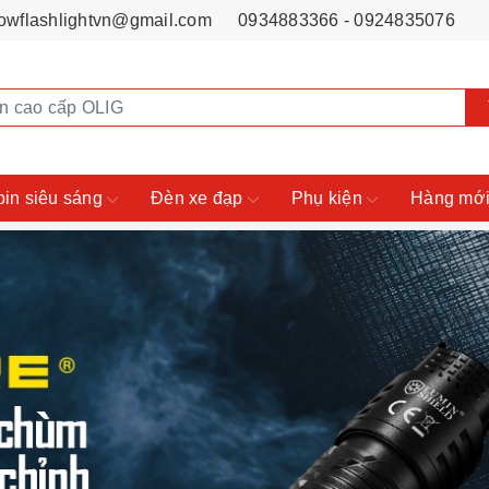
owflashlightvn@gmail.com
0934883366 - 0924835076
pin siêu sáng
Đèn xe đạp
Phụ kiện
Hàng mới