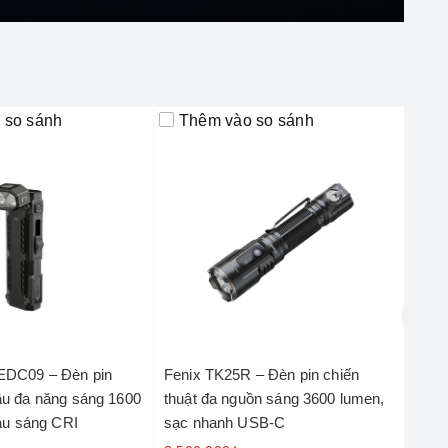
 so sánh
Thêm vào so sánh
Th
DC09 – Đèn pin
Fenix TK25R – Đèn pin chiến
FENI
u đa năng sáng 1600
thuật đa nguồn sáng 3600 lumen,
thuậ
àu sáng CRI
sạc nhanh USB-C
đỏ c