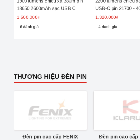
1900 lumens chiếu xa 380m pin
2200 lumens chiếu x
18650 2600mAh sạc USB C
USB-C pin 21700 - 
1.500.000₫
1.320.000₫
6 đánh giá
4 đánh giá
THƯƠNG HIỆU ĐÈN PIN
Đèn pin cao cấp FENIX
Đèn pin cao cấ