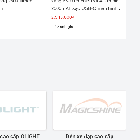
sáng 2500 lumen
sáng 6500 lm chiếu xa 400m pin
UHE 
0m
2500mAh sạc USB-C màn hình
222m
OLED
2.945.000₫
2.41
4 đánh giá
2 đ
 cao cấp OLIGHT
Đèn xe đạp cao cấp
Đ