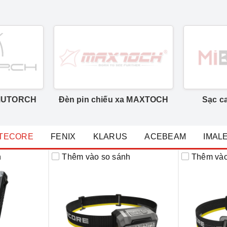
 AMUTORCH
Đèn pin chiếu xa MAXTOCH
Sạc c
ITECORE
FENIX
KLARUS
ACEBEAM
IMAL
h
Thêm vào so sánh
Thêm vào