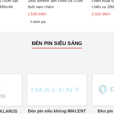
a 750m sạc
2800 lumens tầm chiếu xa 370m
chiến thuật 
4000mAh
đuôi nam châm
chiếu xa 28
1.500.000₫
2.010.000₫
5 đánh giá
ĐÈN PIN SIÊU SÁNG
Đèn pin siêu khủng IMALENT
Đèn pin
p KLARUS