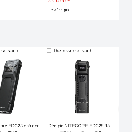
3.500.000₫
5.50
5 đánh giá
1 đ
 so sánh
Thêm vào so sánh
Th
ecore EDC23 nhỏ gọn
Đèn pin NITECORE EDC29 độ
Đèn 