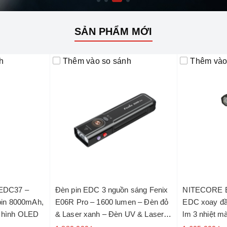
SẢN PHẨM MỚI
h
Thêm vào so sánh
Thêm vào
EDC37 –
Đèn pin EDC 3 nguồn sáng Fenix
NITECORE E
pin 8000mAh,
E06R Pro – 1600 lumen – Đèn đỏ
EDC xoay đầ
 hình OLED
& Laser xanh – Đèn UV & Laser
lm 3 nhiệt m
đỏ