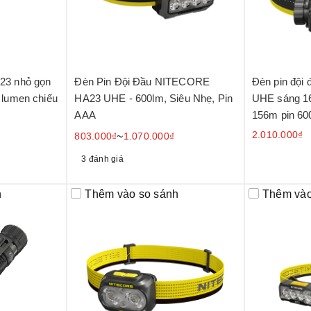
23 nhỏ gọn
Đèn Pin Đội Đầu NITECORE
Đèn pin độ
 lumen chiếu
HA23 UHE - 600lm, Siêu Nhẹ, Pin
UHE sáng 16
AAA
156m pin 6
2.010.000₫
803.000₫
~
1.070.000₫
3 đánh giá
h
Thêm vào so sánh
Thêm vào