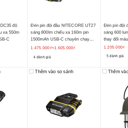
EDC35 độ
Đèn pin đội đầu NITECORE UT27
Đèn pin độ
ếu xa 550m
sáng 800lm chiếu xa 160m pin
sáng 600 lum
USB-C
1500mAh USB-C chuyên chạy
thay đổi mà
marathon, chạy trail
1.205.000₫
1.475.000₫
~
1.605.000₫
5 đánh giá
4 đánh giá
h
Thêm vào so sánh
Thêm vào