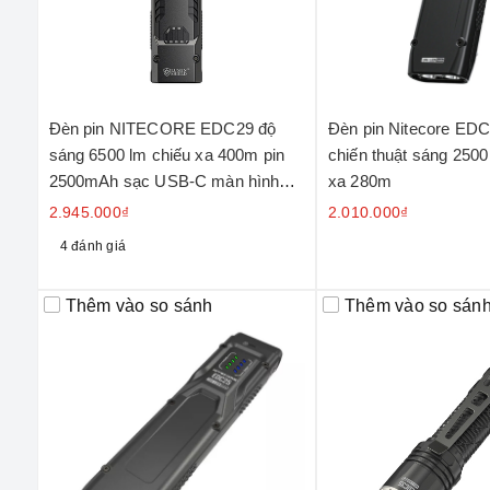
Đèn pin NITECORE EDC29 độ
Đèn pin Nitecore EDC
sáng 6500 lm chiếu xa 400m pin
chiến thuật sáng 2500
2500mAh sạc USB-C màn hình
xa 280m
OLED
2.945.000₫
2.010.000₫
4 đánh giá
Thêm vào so sánh
Thêm vào so sán