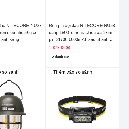
i đầu NITECORE NU27
Đèn pin đội đầu NITECORE NU53
en siêu nhẹ 56g có
sáng 1800 lumens chiếu xa 175m
u ánh sáng
pin 21700 6000mAh sạc nhanh
USB-C
1.875.000₫
5 đánh giá
 so sánh
Thêm vào so sánh